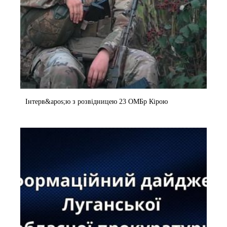
Інтерв&apos;ю з розвідницею 23 ОМБр Кірою