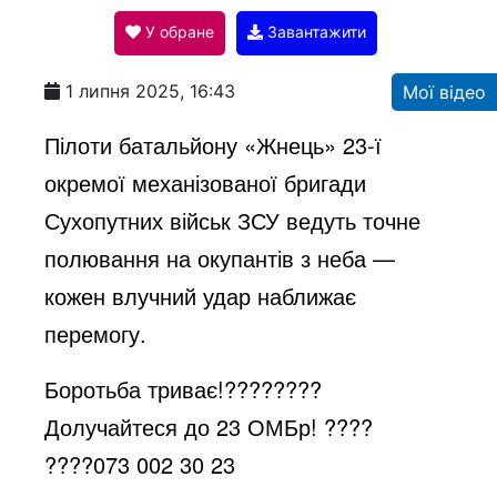
У обране
Завантажити
a
1 липня 2025, 16:43
Мої відео
y
Пілоти батальйону «Жнець» 23-ї
окремої механізованої бригади
V
Сухопутних військ ЗСУ ведуть точне
полювання на окупантів з неба —
i
кожен влучний удар наближає
перемогу.
d
Боротьба триває!
????????
Долучайтеся до 23 ОМБр!
????
e
????
073 002 30 23