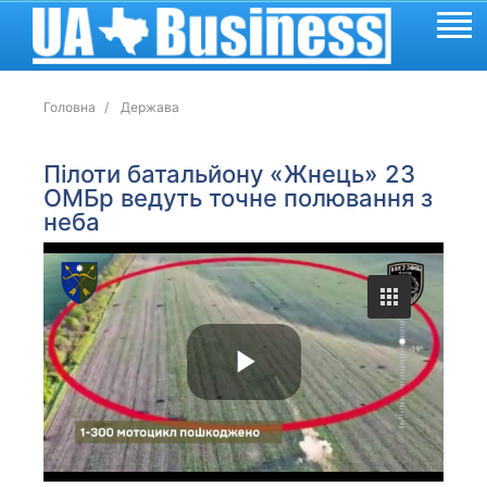
Головна
Держава
Пілоти батальйону «Жнець» 23
ОМБр ведуть точне полювання з
неба
P
l