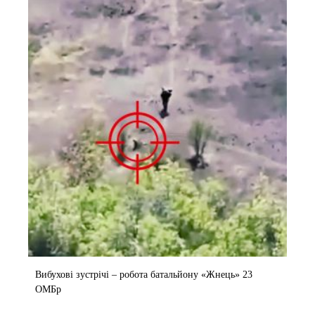
Вибухові зустрічі – робота батальйону «Жнець» 23
ОМБр