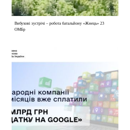
Вибухові зустрічі – робота батальйону «Жнець» 23
ОМБр