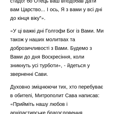
стадо! бо Отець ваш вподобав дати
вам Царство... І ось, Я з вами у всі дні
до кінця віку"».
«У ці важкі дні Голгофи Бог із Вами. Ми
також у наших молитвах та
доброзичливості з Вами. Будемо з
Вами до дня Воскресіння, коли
зникнуть усі турботи», - йдеться у
зверненні Сави.
Духовно зміцнюючи тих, хто перебуває
в обителі, Митрополит Сава написав:
«Прийміть нашу любов і
архіпастирське благословення.