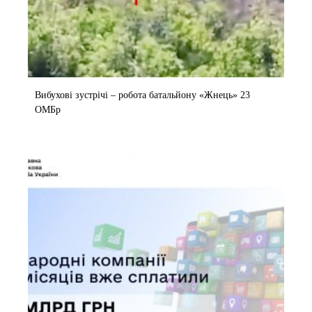
Вибухові зустрічі – робота батальйону «Жнець» 23
ОМБр