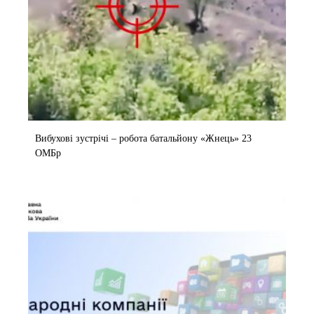
Вибухові зустрічі – робота батальйону «Жнець» 23
ОМБр