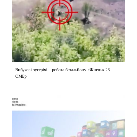
Вибухові зустрічі – робота батальйону «Жнець» 23
ОМБр