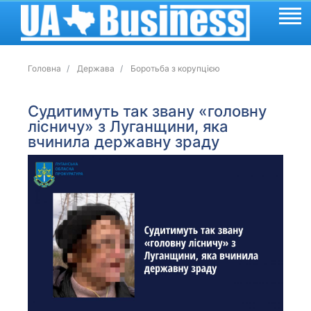
Головна
Держава
Боротьба з корупцією
Судитимуть так звану «головну
лісничу» з Луганщини, яка
вчинила державну зраду