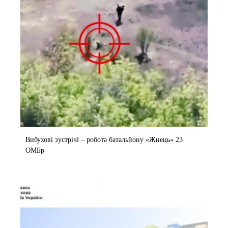
Вибухові зустрічі – робота батальйону «Жнець» 23
ОМБр