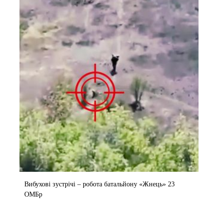
Вибухові зустрічі – робота батальйону «Жнець» 23
ОМБр