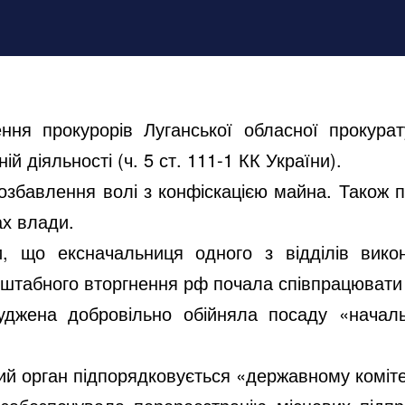
ення прокурорів Луганської обласної прокур
й діяльності (ч. 5 ст. 111-1 КК України).
 позбавлення волі з конфіскацією майна. Також
ах влади.
, що ексначальниця одного з відділів викон
штабного вторгнення рф почала співпрацювати 
уджена добровільно обійняла посаду «началь
 орган підпорядковується «державному комітету