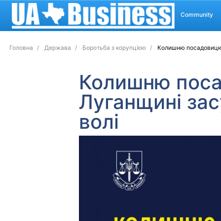
Community
Головна
Держава
Боротьба з корупцією
Колишню посадовицю с
Колишню поса
Луганщині зас
волі