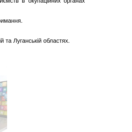
иємств в окупаційних органах
римання.
й та Луганській областях.