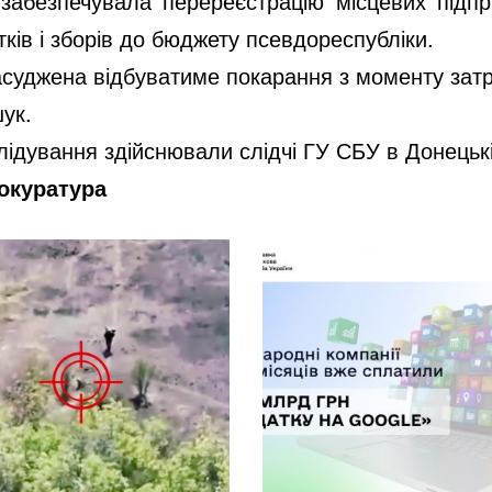
забезпечувала перереєстрацію місцевих підпр
тків і зборів до бюджету псевдореспубліки.
асуджена відбуватиме покарання з моменту зат
ук.
ідування здійснювали слідчі ГУ СБУ в Донецькі
окуратура