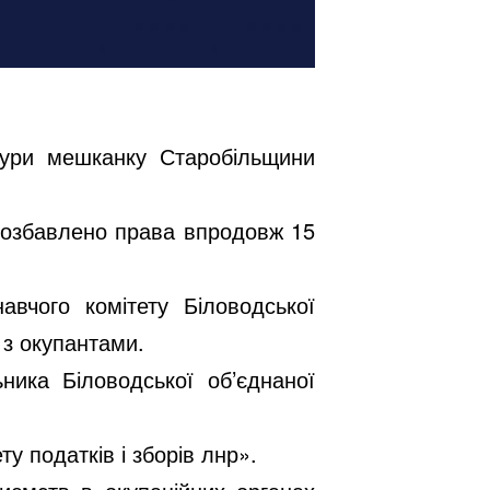
атури мешканку Старобільщини
 позбавлено права впродовж 15
авчого комітету Біловодської
з окупантами.
ника Біловодської об’єднаної
 податків і зборів лнр».