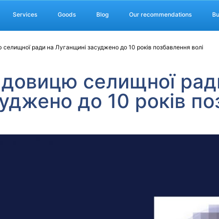
Services
Goods
Blog
Our recommendations
Bu
елищної ради на Луганщині засуджено до 10 років позбавлення волі
довицю селищної рад
уджено до 10 років п