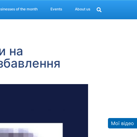
sinesses of the month
Events
About us
и на
озбавлення
Мої відео