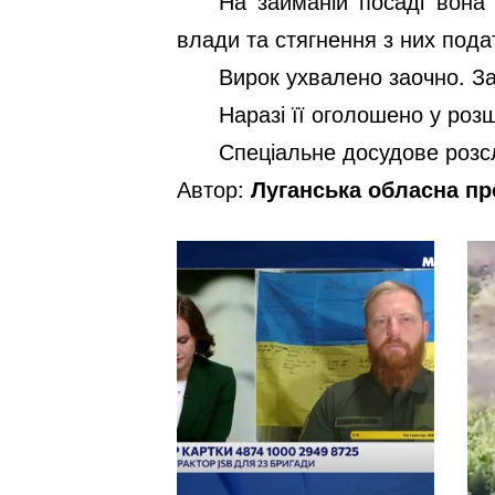
На займаній посаді вона 
влади та стягнення з них пода
Вирок ухвалено заочно. З
Наразі її оголошено у розш
Спеціальне досудове розсл
Автор:
Луганська обласна пр