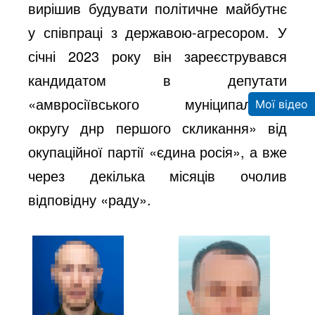
вирішив будувати політичне майбутнє
у співпраці з державою-агресором. У
січні 2023 року він зареєструвався
кандидатом в депутати
«амвросіївського муніципального
Мої відео
округу днр першого скликання» від
окупаційної партії «єдина росія», а вже
через декілька місяців очолив
відповідну «раду».