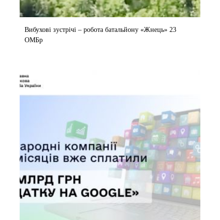
Вибухові зустрічі – робота батальйону «Жнець» 23
ОМБр