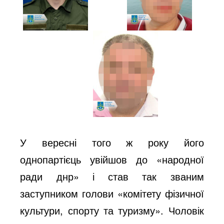
У вересні того ж року його
однопартієць увійшов до «народної
ради днр» і став так званим
заступником голови «комітету фізичної
культури, спорту та туризму». Чоловік