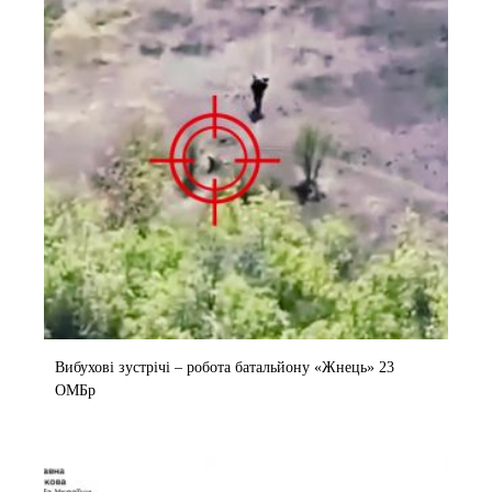
Вибухові зустрічі – робота батальйону «Жнець» 23
ОМБр