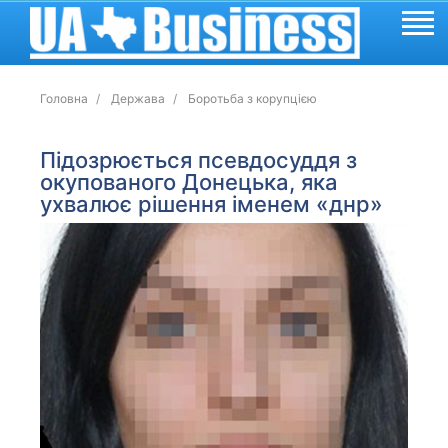
Головна
Держава
Боротьба з корупцією
Підозрюється псевдосуддя з
окупованого Донецька, яка
ухвалює рішення іменем «днр»