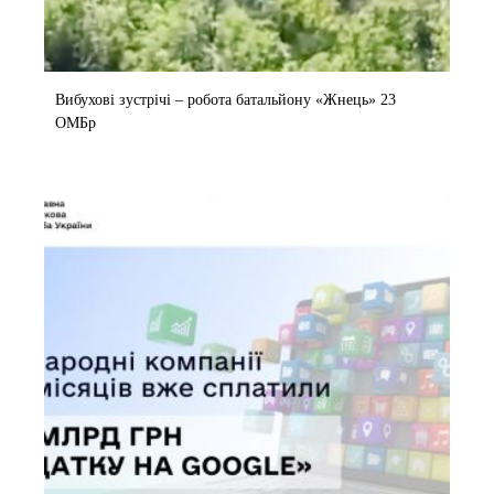
Вибухові зустрічі – робота батальйону «Жнець» 23
ОМБр