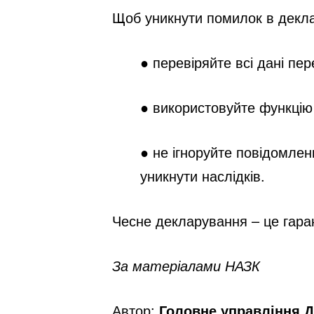
Щоб уникнути помилок в декла
● перевіряйте всі дані пе
● використовуйте
функцію
● не ігноруйте повідомле
уникнути наслідків.
Чесне декларування – це гара
За матеріалами НАЗК
Автор:
Головне управління Д