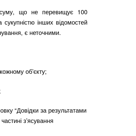
на суму, що не перевищує 100
за сукупністю інших відомостей
рування, є неточними.
кожному об’єкту;
;
новку “Довідки за результатами
 частині з’ясування