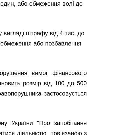
0 годин, або обмеження волі до
 вигляді штрафу від 4 тис. до
и, обмеження або позбавлення
Порушення вимог фінансового
ановить розмір від 100 до 500
равопорушника застосовується
ону України "Про запобігання
тися діяльністю, пов’язаною з