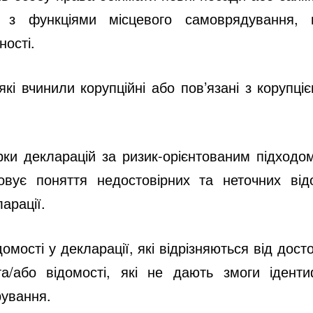
 з функціями місцевого самоврядування, 
ності.
які вчинили корупційні або пов’язані з корупц
рки декларацій
за ризик-орієнтованим підходо
вує поняття недостовірних та неточних від
арації.
домості у декларації, які відрізняються від до
а/або відомості, які не дають змоги ідентиф
рування.