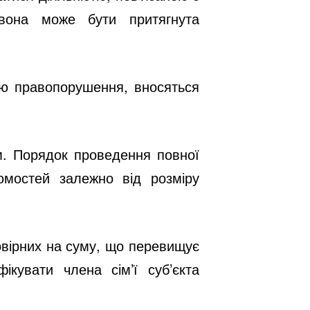
вона може бути притягнута
ією правопорушення, вносяться
м
.
Порядок проведення повної
омостей залежно від розміру
стовірних на суму, що перевищує
ікувати члена сім’ї суб’єкта