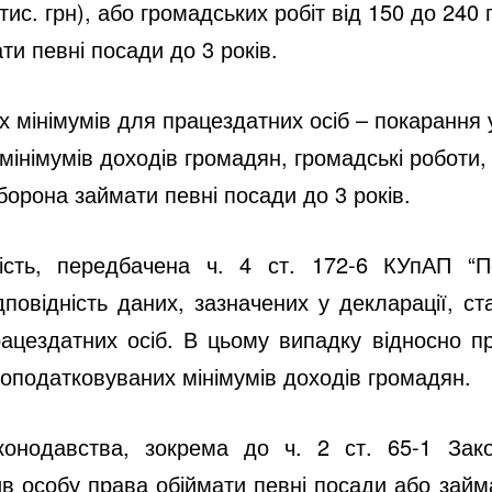
 тис. грн), або громадських робіт від 150 до 24
ти певні посади до 3 років.
х мінімумів для працездатних осіб – покарання у
 мінімумів доходів громадян, громадські робот
аборона займати певні посади до 3 років.
ьність, передбачена ч. 4 ст. 172-6 КУпАП “
дповідність даних, зазначених у декларації, ст
рацездатних осіб. В цьому випадку відносно п
неоподатковуваних мінімумів доходів громадян.
конодавства, зокрема до ч. 2 ст.
65-1 Зак
в особу права обіймати певні посади або займа