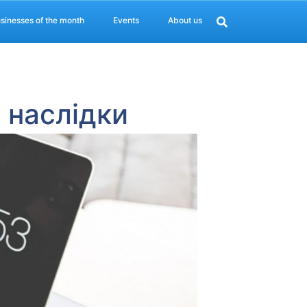
sinesses of the month
Events
About us
: наслідки