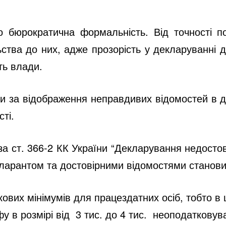
 бюрократична формальність. Від точності п
ьства до них, адже прозорість у декларуванні д
сть влади.
ки за відображення неправдивих відомостей в д
ості.
за ст. 366-2 КК України “Декларування недостов
кларантом та достовірними відомостями станови
кових мінімумів
для працездатних осіб, тобто в
у в розмірі від 3 тис. до 4 тис. неоподатковув