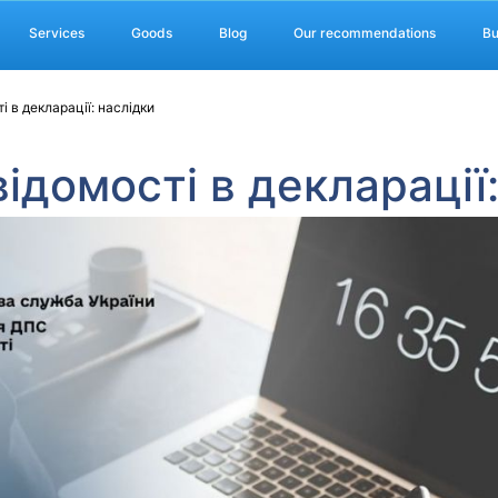
Services
Goods
Blog
Our recommendations
Bu
і в декларації: наслідки
ідомості в декларації