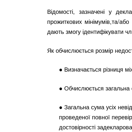
Відомості, зазначені у декл
прожиткових мінімумів,та/або 
дають змогу ідентифікувати чл
Як обчислюється розмір недос
● Визначається різниця м
● Обчислюється загальна с
● Загальна сума усіх неві
проведеної повної перевір
достовірності задекларов