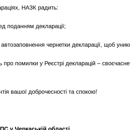
раціях, НАЗК радить:
ред поданням декларації;
 автозаповнення чернетки декларації
, щоб уник
нь про помилки у
Реєстрі декларацій
– своєчасне
нтія вашої доброчесності та спокою!
ПС у Черкаській області