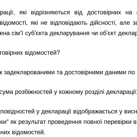
арації, які відрізняються від достовірних 
відомості, які не відповідають дійсності, але 
ена сім’ї суб’єкта декларування чи об’єкт декла
товірних відомостей?
іж задекларованими та достовірними даними по 
ума розбіжностей у кожному розділі декларації
дповідностей у декларації відображається у вис
ки” як результат проведення повної перевірки в
аних відомостей.