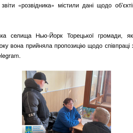
ні звіти «розвідника» містили дані щодо об’єкт
ька селища Нью-Йорк Торецької громади, я
року вона прийняла пропозицію щодо співпраці з
elegram.