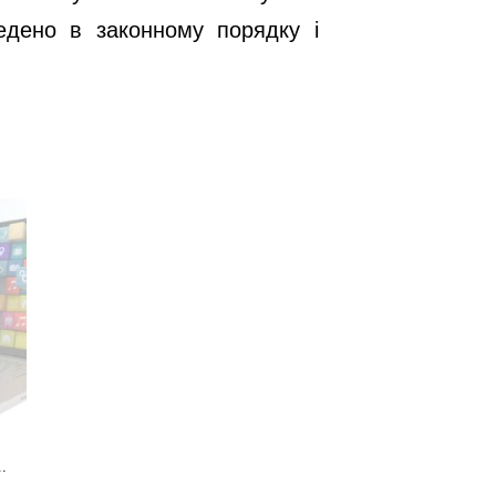
едено в законному порядку і
.