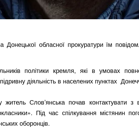
ва Донецької обласної прокуратури їм повідом
льників політики кремля, які в умовах пов
підривну діяльність в населених пунктах Донечч
у житель Слов’янська почав контактувати з 
класники». Під час спілкування містянин по
нських оборонців.