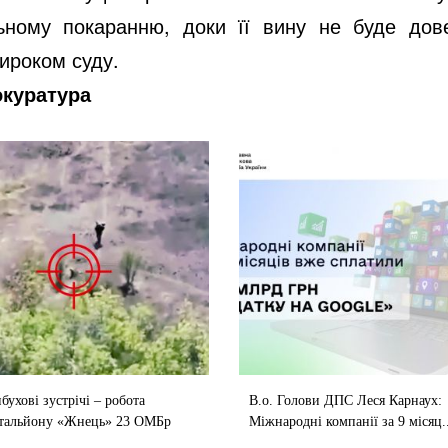
ьному покаранню, доки її вину не буде дов
ироком суду.
окуратура
бухові зустрічі – робота
В.о. Голови ДПС Леся Карнаух:
тальйону «Жнець» 23 ОМБр
Міжнародні компанії за 9 місяц..