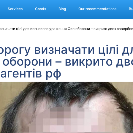
Services
Goods
Blog
Our recommendations
Bu
значати цілі для вогневого ураження Сил оборони – викрито двох завербов
рогу визначати цілі д
оборони – викрито дв
агентів рф