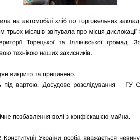
ила на автомобілі хліб по торговельних заклад
м трьох місяців звітувала про місця дислокації 
риторії Торецької та Іллінівської громад. 
овою технікою наших захисників.
дян викрито та припинено.
ь під вартою. Досудове розслідування – ГУ С
чне позбавлення волі з конфіскацією майна.
62 Конституції України особа вважається невину