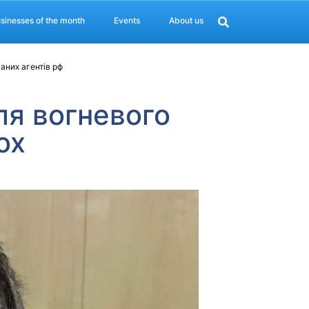
sinesses of the month
Events
About us
аних агентів рф
ля вогневого
ох