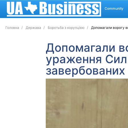
Community
Головна
Держава
Боротьба з корупцією
Допомагали ворогу ви
Допомагали во
ураження Сил 
завербованих 