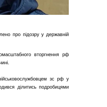
лено про підозру у державній
номасштабного вторгнення рф
ині.
військовослужбовцем зс рф у
годився ділитись подробицями