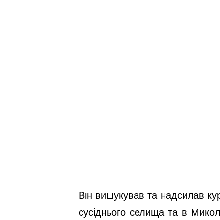
Він вишукував та надсилав ку
сусіднього селища та в Микол