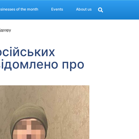
sinesses of the month
Events
About us
ідозру
сійських
відомлено про