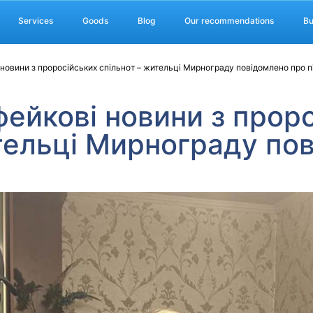
Services
Goods
Blog
Our recommendations
Bu
овини з проросійських спільнот – жительці Мирнограду повідомлено про п
ейкові новини з проро
тельці Мирнограду по