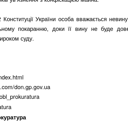
62 Конституції України особа вважається невину
ьному покаранню, доки її вину не буде дов
ироком суду.
index.html
k.com/don.gp.gov.ua
obl_prokuratura
atura
окуратура