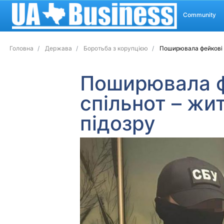
Community
Головна
Держава
Боротьба з корупцією
Поширювала фейкові н
Поширювала ф
спільнот – жи
підозру