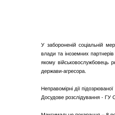
У забороненій соціальній ме
влади та іноземних партнерів 
якому військовослужбовець рф
держави-агресора.
Неправомірні дії підозрювано
Досудове розслідування - ГУ С
Максимальне покарання – 8 рок