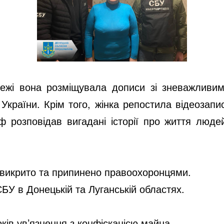
режі вона розміщувала дописи зі зневажливи
України. Крім того, жінка репостила відеозапис
 розповідав вигадані історії про життя людей
ї викрито та припинено правоохоронцями.
БУ в Донецькій та Луганській областях.
ів ув’язнення з конфіскацією майна.