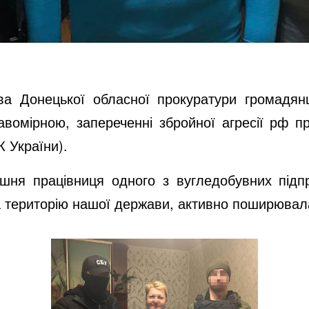
ва Донецької обласної прокуратури громадян
авомірною, запереченні збройної агресії рф про
КК України).
лишня працівниця одного з вугледобувних підп
 територію нашої держави, активно поширювала