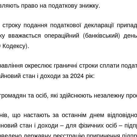
являють право на податкову знижку.
строку подання податкової декларації припад
ку вважається операційний (банківський) ден
 Кодексу).
равління окреслює граничні строки сплати подат
йновий стан і доходи за 2024 рік:
громадян та осіб, які здійснюють незалежну про
нів, що настають за останнім днем відповідно
новий стан і доходи – для фізичних осіб – підп
роведено державну реєстрацію припинення підпри