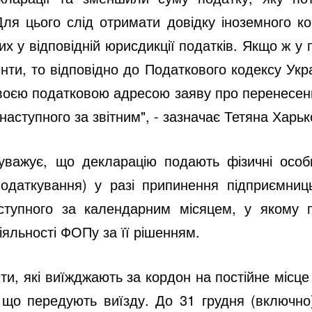
Для цього слід отримати довідку іноземного к
х у відповідній юрисдикції податків. Якщо ж у 
менти, то відповідно до Податкового кодексу Ук
воєю податковою адресою заяву про перенесен
наступного за звітним", - зазначає Тетяна Харьк
уважує, що декларацію подають фізичні особи
даткування) у разі припинення підприємниць
аступного за календарним місяцем, у якому 
яльності ФОПу за її рішенням.
ти, які виїжджають за кордон на постійне місц
 що передують виїзду. До 31 грудня (включно)