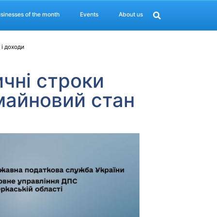
sinesses of the month
Events
About us
 і доходи
ичні строки
майновий стан