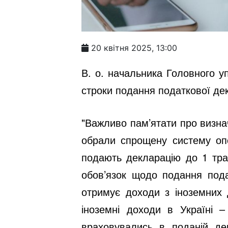
20 квітня 2025, 13:00
В. о. начальника Головного у
строки подання податкової дек
"Важливо пам’ятати про визнач
обрали спрощену систему опо
подають декларацію до 1 трав
обов’язок щодо подання пода
отримує доходи з іноземних 
іноземні доходи в Україні 
враховувались в поданій дек