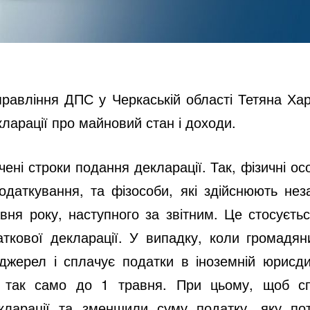
правління ДПС у Черкаській області Тетяна Хар
ларації про майновий стан і доходи.
ені строки подання декларації. Так, фізичні осо
даткування, та фізособи, які здійснюють неза
ня року, наступного за звітним. Це стосуєть
ткової декларації. У випадку, коли громадя
джерел і сплачує податки в іноземній юрисдик
– так само до 1 травня. При цьому, щоб с
ларації та зменшили суму податку, яку потр