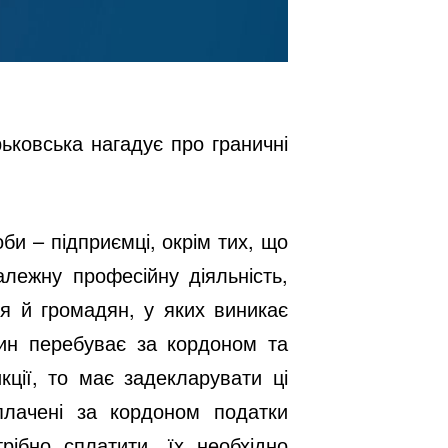
ьковська нагадує про граничні
би – підприємці, окрім тих, що
лежну професійну діяльність,
ся й громадян, у яких виникає
нин перебуває за кордоном та
ції, то має задекларувати ці
плачені за кордоном податки
ібно сплатити, їх необхідно