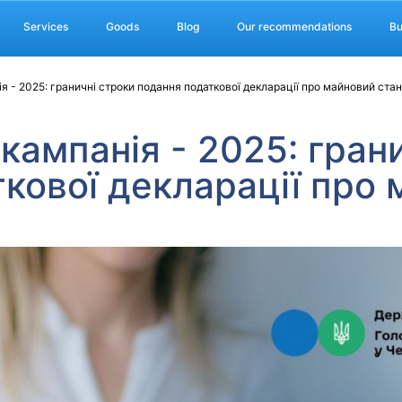
Services
Goods
Blog
Our recommendations
Bu
 - 2025: граничні строки подання податкової декларації про майновий стан
кампанія - 2025: гран
кової декларації про 