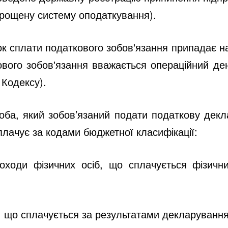
прощену систему оподаткування).
к сплати податкового зобов'язання припадає на
вого зобов'язання вважається операційний де
 Кодексу).
оба, який зобов’язаний подати податкову декл
сплачує за кодами бюджетної класифікації:
оходи фізичних осіб, що сплачується фізичн
р, що сплачується за результатами декларування