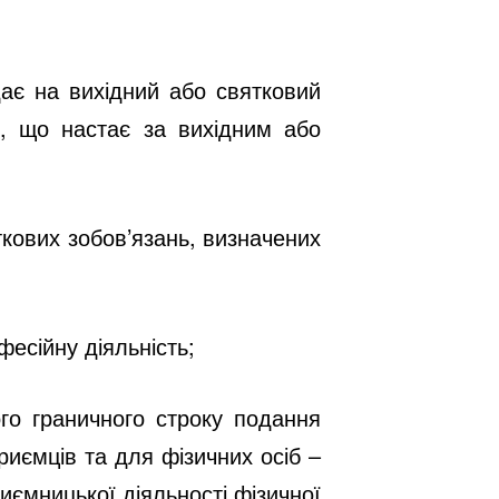
ає на вихідний або святковий
ь, що настає за вихідним або
кових зобов’язань, визначених
фесійну діяльність;
го граничного строку подання
риємців та для фізичних осіб –
ємницької діяльності фізичної