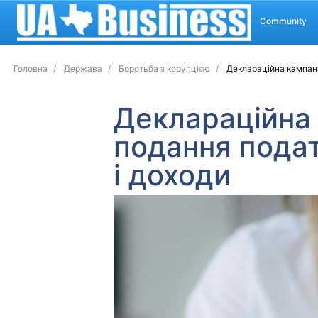
Community
Головна
Держава
Боротьба з корупцією
Деклараційна кампанія
Деклараційна 
подання подат
і доходи