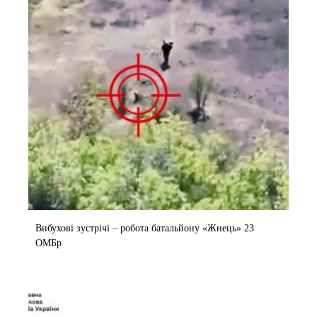
Вибухові зустрічі – робота батальйону «Жнець» 23
ОМБр