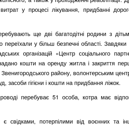
витрат у процесі лікування, придбанні дорог
еребувають ще дві багатодітні родини з діть
о переїхали у більш безпечні області. Завдяки 
адських організацій «Центр соціального пар
 надано кошти на оренду житла і закриття пе
 Звенигородського району, волонтерським цент
д, засоби гігієни і кошти на придбання ліжок.
проводі перебуває 51 особа, котра має відпо
є свідками, потерпілими від воєнних та ін