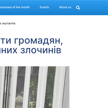
sinesses of the month
Events
About us
в окупантів
ти громадян,
них злочинів