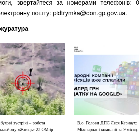
омоги, звертайтеся за номерами телефонів: 
електронну пошту:
pidtrymka@don.gp.gov.ua
.
окуратура
бухові зустрічі – робота
В.о. Голови ДПС Леся Карнаух:
тальйону «Жнець» 23 ОМБр
Міжнародні компанії за 9 місяц..