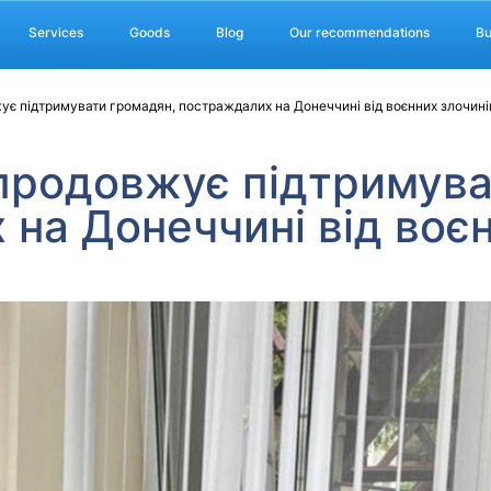
Services
Goods
Blog
Our recommendations
Bu
є підтримувати громадян, постраждалих на Донеччині від воєнних злочині
продовжує підтримува
на Донеччині від воєн