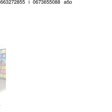
0663272855 і 0673655088 або
.