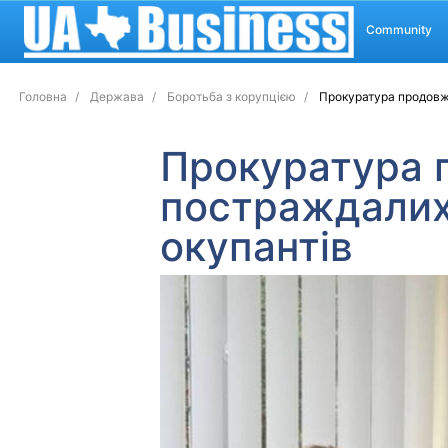
Community
Головна
Держава
Боротьба з корупцією
Прокуратура продовжу
Прокуратура 
постраждалих 
окупантів