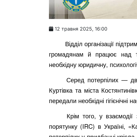
12 травня 2025, 16:00
Відділ організації підтр
громадянам й працює над т
необхідну юридичну, психологі
Серед потерпілих — дво
Куртівка та міста Костянтинів
передали необхідні гігієнічні 
Крім того, у взаємодії
порятунку (IRC) в Україні, «
потерпілих у придбанні крісла-