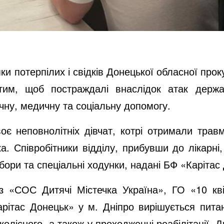
имки потерпілих і свідків Донецької обласної пр
им, щоб постраждалі внаслідок атак держа
чну, медичну та соціальну допомогу.
є неповнолітніх дівчат, котрі отримали травм
ка. Співробітники відділу, прибувши до лікарні,
набори та спеціальні ходунки, надані БФ «Карітас
 з «СОС Дитячі Містечка Україна», ГО «10 кв
Карітас Донецьк» у м. Дніпро вирішується пит
колісного, а також у проходженні реабілітації. 