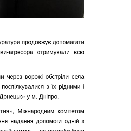
окуратури продовжує допомагати
ви-агресора отримували всю
и через ворожі обстріли села
 поспілкувалися з їх рідними і
 Донецьк» у м. Дніпро.
ітня», Міжнародним комітетом
ання надання допомоги одній з
Другій дитині — за потреби буде