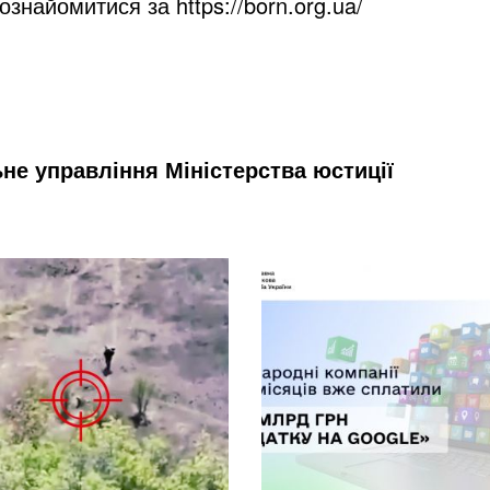
 ознайомитися за
https://born.org.ua/
ьне управління Міністерства юстиції