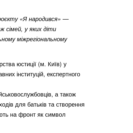
проєкту «Я народився» —
ж сімей, у яких діти
ьному міжрегіональному
ства юстиції (м. Київ) у
вних інституцій, експертного
йськовослужбовців, а також
ходів для батьків та створення
ають на фронт як символ