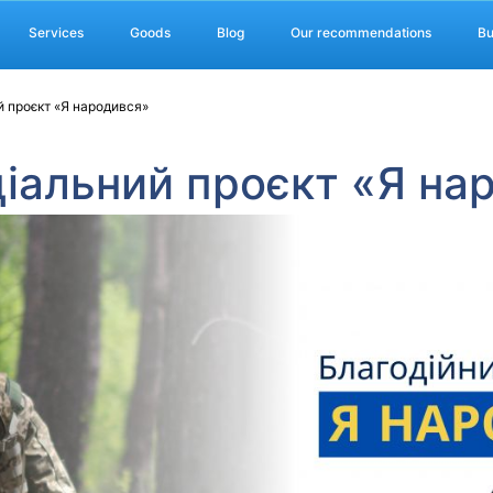
Services
Goods
Blog
Our recommendations
Bu
 проєкт «Я народився»
іальний проєкт «Я на