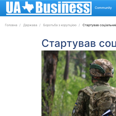
Community
Головна
Держава
Боротьба з корупцією
Стартував соціальний
Стартував соц