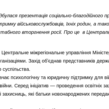
відбулася презентація соціально-благодійного 
тримку військовослужбовців, їхніх родин, а тако
штабного вторгнення росії. Про це в Централ
 Центральне міжрегіональне управління Міністер
ганізаціями. Захід об’єднав представників держа
 суспільства.
чає психологічну та юридичну підтримку для ві
війни. Серед ініціатив — проведення освітніх за
 і захисниць, які батьки новонароджених перед