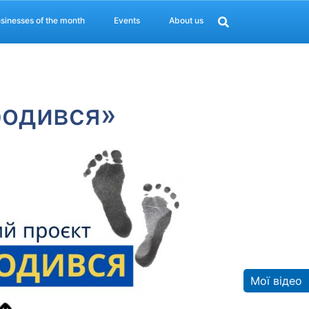
sinesses of the month
Events
About us
родився»
Мої відео