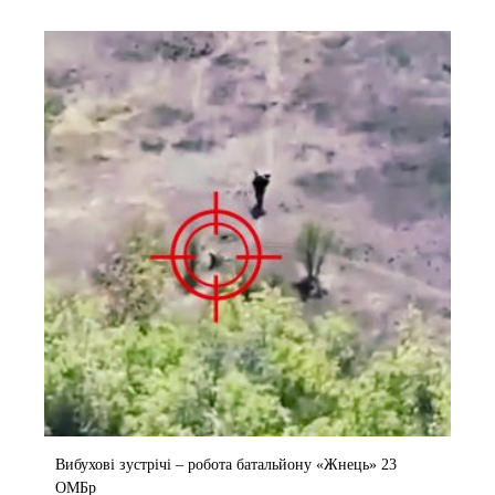
Вибухові зустрічі – робота батальйону «Жнець» 23
ОМБр