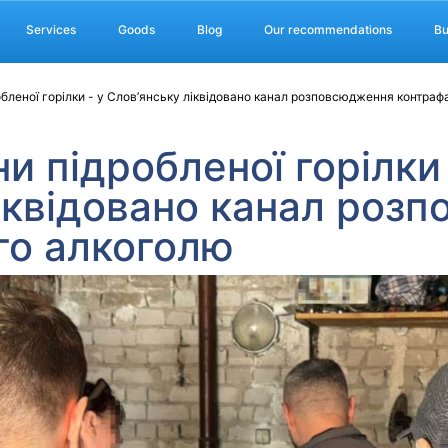
Services
Goods
Blog
Our recommendations
Bu
бленої горілки - у Слов’янську ліквідовано канал розповсюдження контра
и підробленої горілки 
іквідовано канал роз
го алкоголю