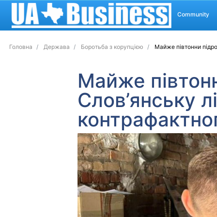
Community
Головна
Держава
Боротьба з корупцією
Майже півтонни підро
Майже півтонн
Слов’янську л
контрафактно