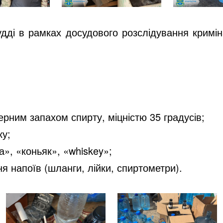
судді в рамках досудового розслідування кримі
ерним запахом спирту, міцністю 35 градусів;
ку;
а», «коньяк», «whiskey»;
 напоїв (шланги, лійки, спиртометри).