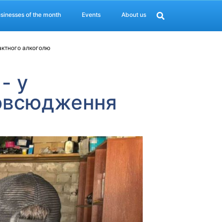
sinesses of the month
Events
About us
фактного алкоголю
- у
повсюдження