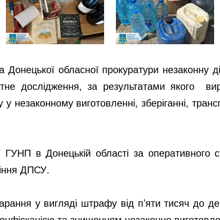
а Донецької обласної прокуратури незаконну д
тне дослідження, за результатами якого ви
 у незаконному виготовленні, зберіганні, транс
 ГУНП в Донецькій області за оперативного с
ління ДПСУ.
карання у вигляді штрафу від п’яти тисяч до д
конфіскацією та знищенням незаконно виготовле