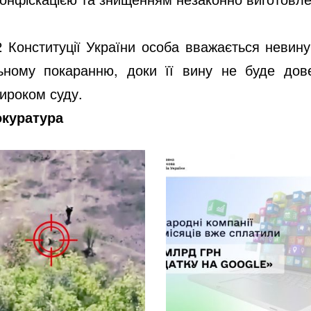
62 Конституції України особа вважається невину
ьному покаранню, доки її вину не буде дов
ироком суду.
окуратура