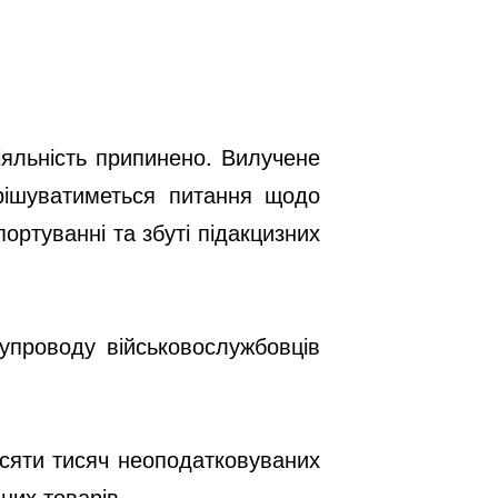
іяльність припинено. Вилучене
рішуватиметься питання щодо
портуванні та збуті підакцизних
упроводу військовослужбовців
есяти тисяч неоподатковуваних
них товарів.