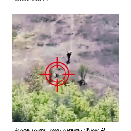
Вибухові зустрічі – робота батальйону «Жнець» 23