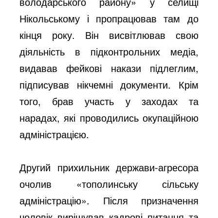
володарського району» у селищі
Нікольському і пропрацював там до
кінця року. Він висвітлював свою
діяльність в підконтрольних медіа,
видавав фейкові накази підлеглим,
підписував нікчемні документи. Крім
того, брав участь у заходах та
нарадах, які проводились окупаційною
адміністрацією.
Другий прихильник держави-агресора
очолив «тополинську сільську
адміністрацію». Після призначення
чоловік вирішував кадрові питання та