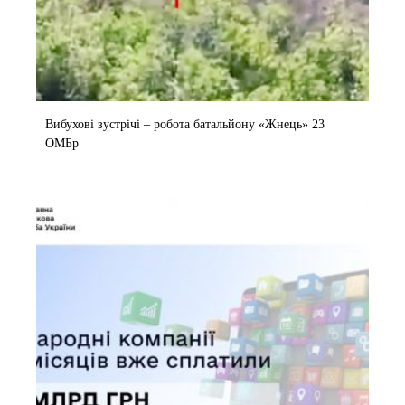
Вибухові зустрічі – робота батальйону «Жнець» 23
ОМБр