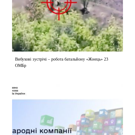
Вибухові зустрічі – робота батальйону «Жнець» 23
ОМБр