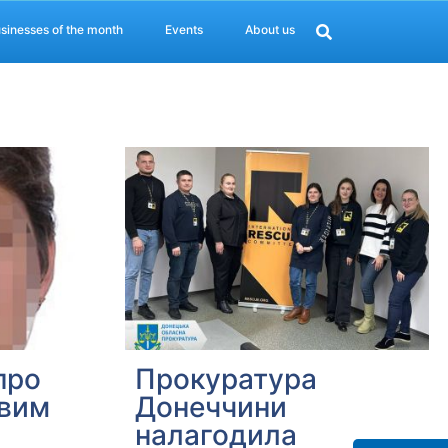
sinesses of the month
Events
About us
про
Прокуратура
овим
Донеччини
налагодила