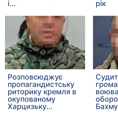
і...
рік
Розповсюджує
Судит
пропагандистську
грома
риторику кремля в
воюва
окупованому
оборо
Харцизьку...
Бахму