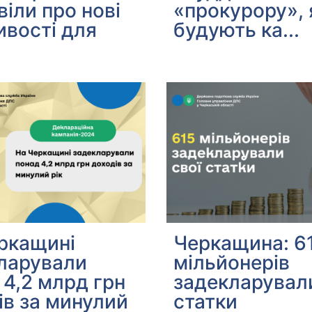
віли про нові
«прокурору», 
вості для
будують ка...
ркащині
Черкащина: 6
ларували
мільйонерів
 4,2 млрд грн
задекларували
ів за минулий
статки