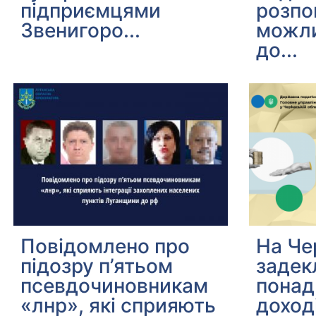
підприємцями
розпо
Звенигоро...
можли
до...
Повідомлено про
На Че
підозру п’ятьом
задек
псевдочиновникам
понад
«лнр», які сприяють
доход