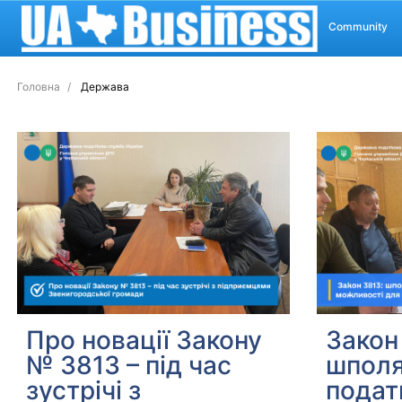
Community
Головна
Держава
Про новації Закону
Закон
№ 3813 – під час
шполя
зустрічі з
подат