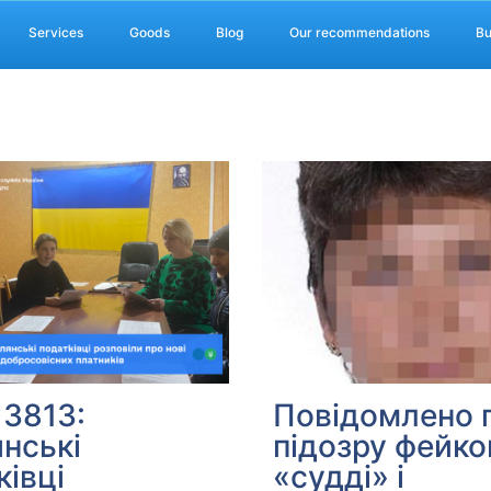
Services
Goods
Blog
Our recommendations
Bu
 3813:
Повідомлено 
нські
підозру фейк
ківці
«судді» і