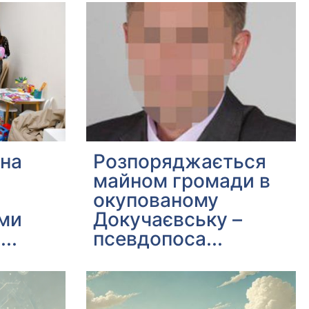
ина
Розпоряджається
майном громади в
окупованому
ми
Докучаєвську –
...
псевдопоса...