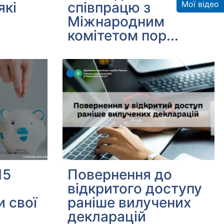
які
співпрацю з
Мої відео
Міжнародним
комітетом пор...
15
Повернення до
відкритого доступу
 свої
раніше вилучених
декларацій