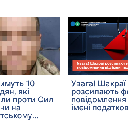
имуть 10
Увага! Шахраї
дян, які
розсилають ф
ли проти Сил
повідомлення 
ни на
імені податков
тському...