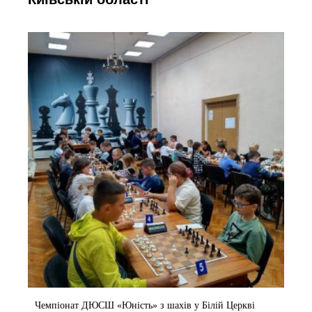
Чемпіонат ДЮСШ «Юність» з шахів у Білій Церкві