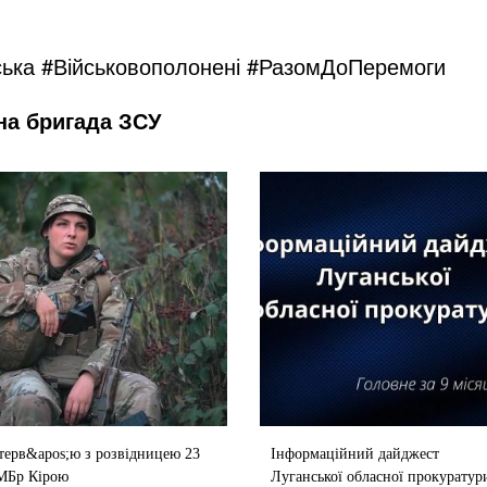
ська
#Військовополонені
#РазомДоПеремоги
на бригада ЗСУ
терв&apos;ю з розвідницею 23
Інформаційний дайджест
МБр Кірою
Луганської обласної прокуратур