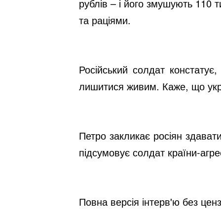
рублів – і його змушують 110 
та раціями.
Російський солдат констатує,
лишитися живим. Каже, що украї
Петро закликає росіян здавати
підсумовує солдат країни-агре
Повна версія інтерв'ю без це