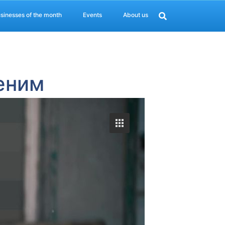
sinesses of the month
Events
About us
неним