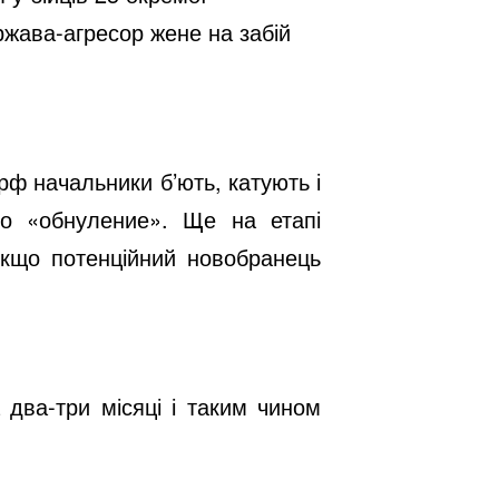
ржава-агресор жене на забій
рф начальники б’ють, катують і
во «обнуление». Ще на етапі
 якщо потенційний новобранець
два-три місяці і таким чином