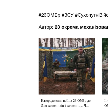
#23ОМБр
#ЗСУ
#СухопутніВій
Автор:
23 окрема механізова
Нагородження воїнів 23 ОМБр до
Ін
Дня захисників і захисниць. Ч...
О