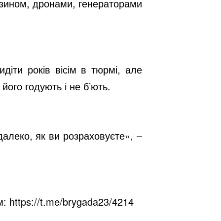
ензином, дронами, генераторами
діти років вісім в тюрмі, але
його годують і не б’ють.
далеко, як ви розраховуєте», –
м:
https://t.me/brygada23/4214