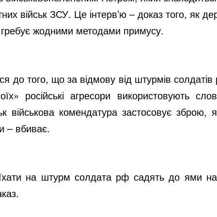
d
них військ ЗСУ. Це інтерв’ю – доказ того, як де
не гребує жодними методами примусу.
e
я до того, що за відмову від штурмів солдатів 
o
оїх» російські агресори використовують сло
йськ військова комендатура застосовує зброю,
ти – вбиває.
 їхати на штурм солдата рф садять до ями на 
каз.