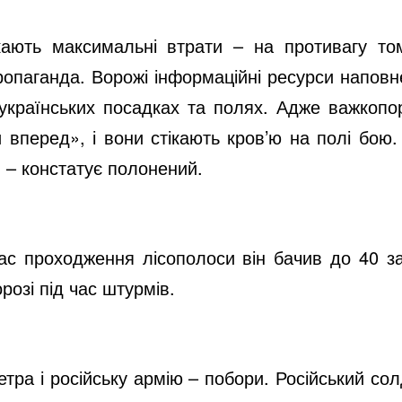
ають максимальні втрати – на противагу том
ропаганда. Ворожі інформаційні ресурси наповнен
українських посадках та полях. Адже важкопо
и вперед», і вони стікають кров’ю на полі бою.
, – констатує полонений.
ас проходження лісополоси він бачив до 40 за
розі під час штурмів.
тра і російську армію – побори. Російський со