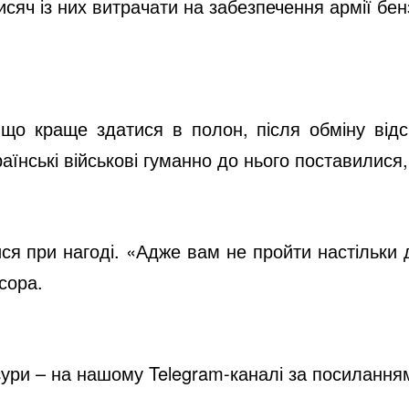
тисяч із них витрачати на забезпечення армії б
 що краще здатися в полон, після обміну відси
нські військові гуманно до нього поставилися, 
ся при нагоді. «Адже вам не пройти настільки 
сора.
нзури – на нашому Telegram-каналі за посилання