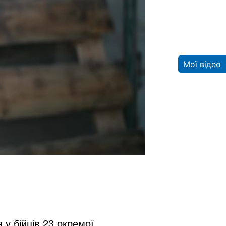
Мої відео
у бійців 23 окремої