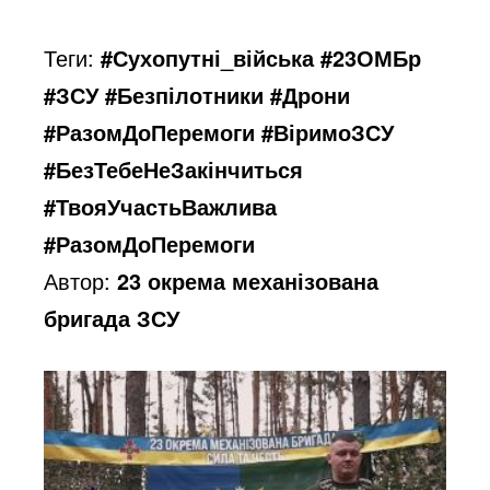
o
Теги:
#Сухопутні_війська #23ОМБр
#ЗСУ #Безпілотники #Дрони
#РазомДоПеремоги #ВіримоЗСУ
#БезТебеНеЗакінчиться
#ТвояУчастьВажлива
#РазомДоПеремоги
Автор:
23 окрема механізована
бригада ЗСУ