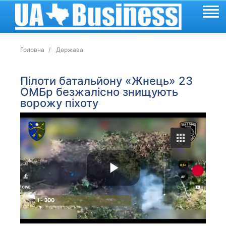
Головна
Держава
Пілоти батальйону «Жнець» 23
ОМБр безжалісно знищують
ворожу піхоту
P
l