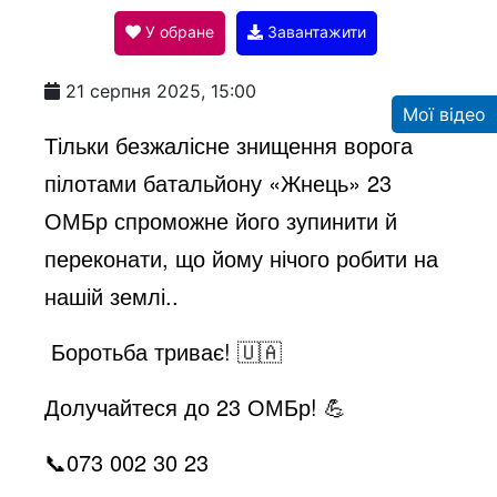
У обране
Завантажити
a
21 серпня 2025, 15:00
Мої відео
y
Тільки безжалісне знищення ворога
пілотами батальйону «Жнець» 23
V
ОМБр спроможне його зупинити й
переконати, що йому нічого робити на
i
нашій землі..
Боротьба триває! 🇺🇦
d
Долучайтеся до 23 ОМБр! 💪
e
📞073 002 30 23