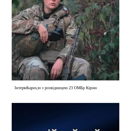
Інтерв&apos;ю з розвідницею 23 ОМБр Кірою