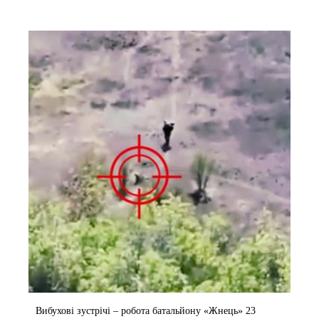
Вибухові зустрічі – робота батальйону «Жнець» 23