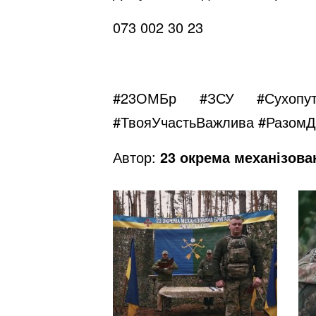
073 002 30 23
#23ОМБр
#ЗСУ
#Сухопут
#ТвояУчастьВажлива
#РазомД
Автор:
23 окрема механізова