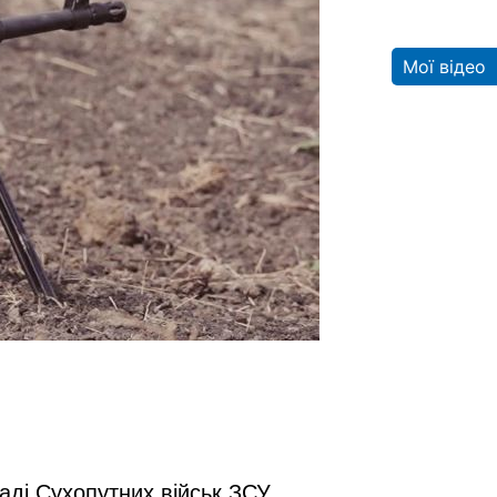
Мої відео
аді Сухопутних військ ЗСУ.