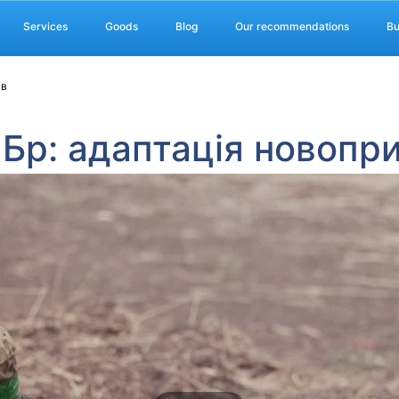
Services
Goods
Blog
Our recommendations
Bu
ів
Бр: адаптація новопри