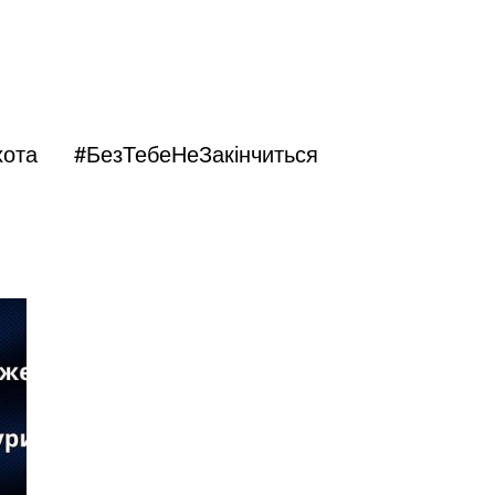
іхота
#БезТебеНеЗакінчиться