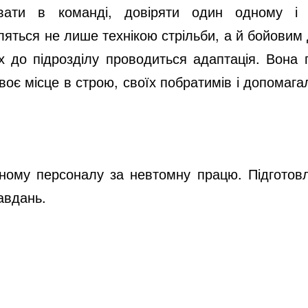
вати в команді, довіряти один одному і 
ляться не лише технікою стрільби, а й бойовим
 до підрозділу проводиться адаптація. Вона п
своє місце в строю, своїх побратимів і допомаг
ічному персоналу за невтомну працю. Підгото
авдань.