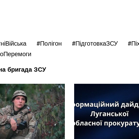
ніВійська
#Полігон #ПідготовкаЗСУ #П
оПеремоги
на бригада ЗСУ