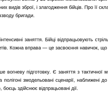
d
зних видів зброї, і злагодження бійців. Про її ск
взводу бригади.
e
інтенсивні заняття. Бійці відпрацьовують стріл
o
етів. Кожна вправa — це засвоєння навичок, що 
 вогневу підготовку. Є заняття з тактичної м
На полігоні змодельовані сценарії, наближені 
 боєць здійснює відпрацьовані дії.