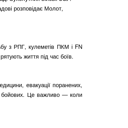
ладові розповідає Молот,
ьбу з РПГ, кулеметів ПКМ і FN
рятують життя під час боїв.
едицини, евакуації поранених,
до бойових. Це важливо — коли