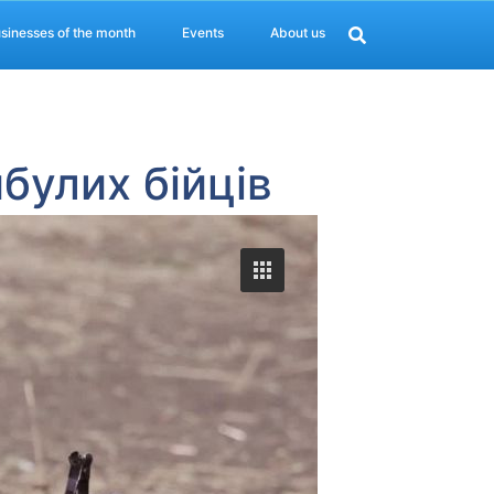
sinesses of the month
Events
About us
булих бійців