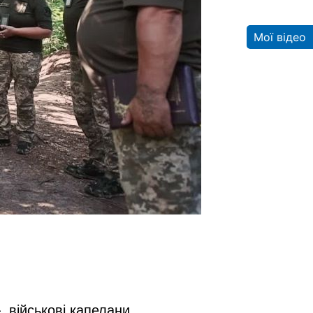
Мої відео
 військові капелани,