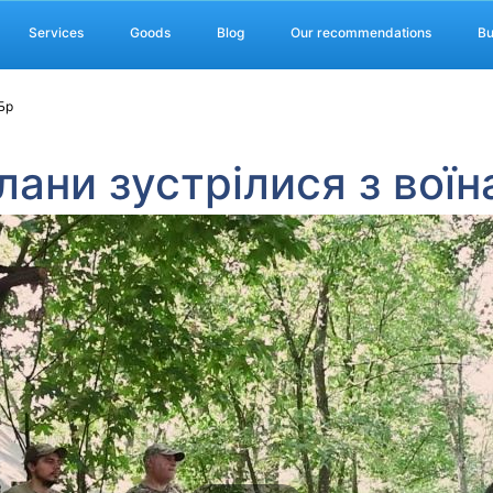
Services
Goods
Blog
Our recommendations
Bu
Бр
лани зустрілися з вої