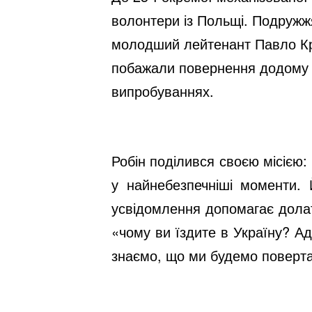
волонтери із Польщі. Подружжя
молодший лейтенант Павло Кру
побажали повернення додому т
випробуваннях.
Робін поділився своєю місією
у найнебезпечніші моменти. 
усвідомлення допомагає долати
«чому ви їздите в Україну? А
знаємо, що ми будемо повертат