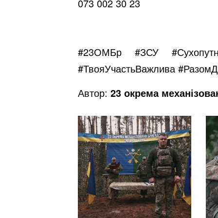
073 002 30 23
#23ОМБр
#ЗСУ
#Сухопутн
#ТвояУчастьВажлива
#РазомД
Автор:
23 окрема механізова