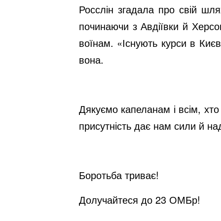
Росслін згадала про свій шля
починаючи з Авдіївки й Херсо
воїнам. «Існують курси в Києв
вона.
Дякуємо капеланам і всім, хт
присутність дає нам сили й на
Боротьба триває!
Долучайтеся до 23 ОМБр!