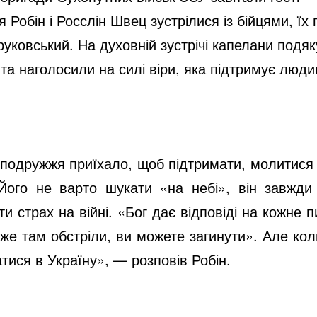
d
 Робін і Росслін Швец зустрілися із бійцями, ї
ковський. На духовній зустрічі капелани подяк
e
а наголосили на силі віри, яка підтримує люди
o
: подружжя приїхало, щоб підтримати, молитися 
Його не варто шукати «на небі», він завжди
 страх на війні. «Бог дає відповіді на кожне 
дже там обстріли, ви можете загинути». Але ко
ися в Україну», — розповів Робін.