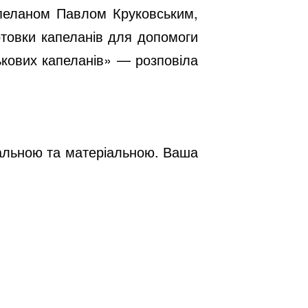
капеланом Павлом Круковським,
отовки капеланів для допомоги
ськових капеланів» — розповіла
ральною та матеріальною. Ваша