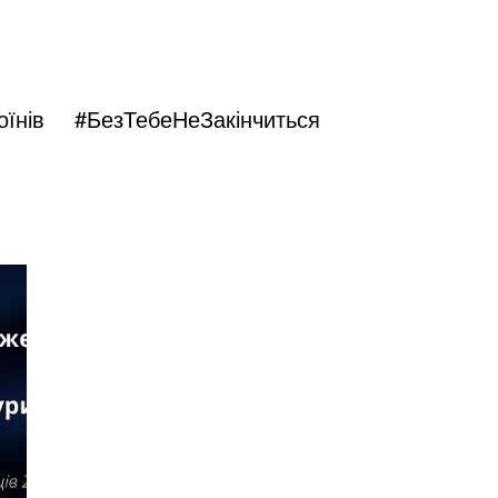
Воїнів
#БезТебеНеЗакінчиться