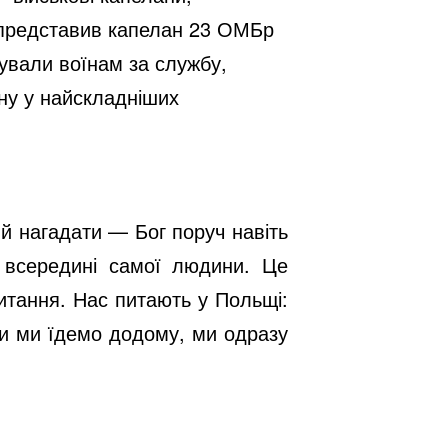
х представив капелан 23 ОМБр
ували воїнам за службу,
ну у найскладніших
й нагадати — Бог поруч навіть
 всередині самої людини. Це
питання. Нас питають у Польщі:
ли ми їдемо додому, ми одразу