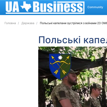
Community
Головна
Держава
Польські капелани зустрілися з воїнами 23 ОМ
Польські капе