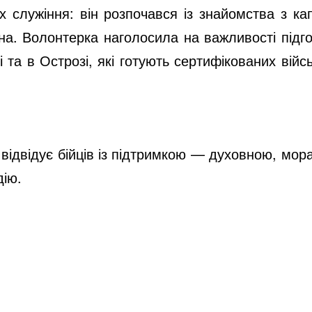
х служіння: він розпочався із знайомства з 
на. Волонтерка наголосила на важливості підг
і та в Острозі, які готують сертифікованих вій
о відвідує бійців із підтримкою — духовною, мо
дію.