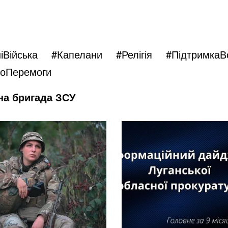
іВійська
#Капелани #Релігія #Підтримка
оПеремоги
на бригада ЗСУ