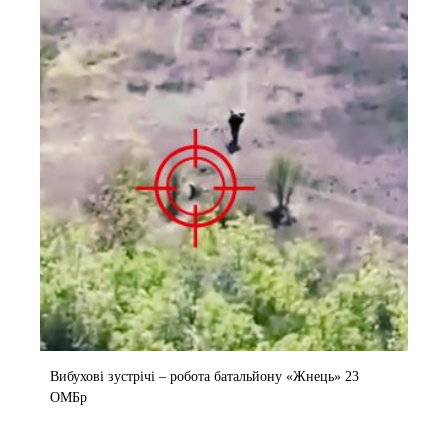
Вибухові зустрічі – робота батальйону «Жнець» 23
ОМБр