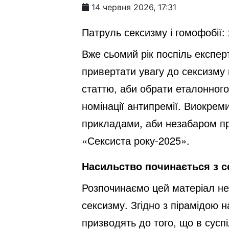
14 червня 2026, 17:31
Патруль сексизму і гомофобії:
Вже сьомий рік поспіль експе
привертати увагу до сексизму 
статтю, аби обрати еталонного
номінації антипремії. Виокрем
прикладами, аби незабаром пр
«Сексиста року-2025».
Насильство починається з с
Розпочинаємо цей матеріал не 
сексизму. Згідно з пірамідою н
призводять до того, що в сусп