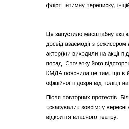
флірт, інтимну переписку, ініц
Це запустило масштабну акцію 
досвід взаємодії з режисером 
актор(к)и виходили на акції п
посад. Спочатку його відсторо
КМДА пояснила це тим, що в йо
офіційної підозри від поліції 
Після повторних протестів, Бі
«скасували» зовсім: у вересні 
відкриття власного театру.