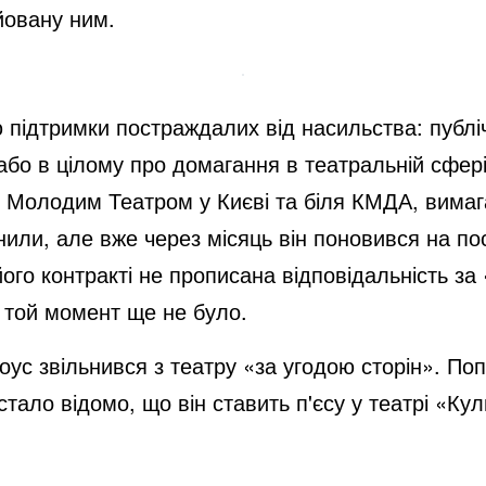
ійовану ним.
підтримки постраждалих від насильства: публіч
або в цілому про домагання в театральній сфері 
ід Молодим Театром у Києві та біля КМДА, вима
нили, але вже через місяць він поновився на по
го контракті не прописана відповідальність за 
на той момент ще не було.
лоус звільнився з театру «за угодою сторін». По
стало відомо, що він ставить п'єсу у театрі «Кул