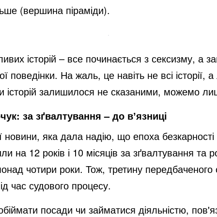
ьше (вершина піраміди).
ливих історій – все починається з сексизму, а з
поведінки. На жаль, це навіть не всі історії, а 
ки історій залишилося не сказаними, можемо ли
ук: за зґвалтування – до вʼязниці
ї новини, яка дала надію, що епоха безкарност
и на 12 років і 10 місяців за зґвалтування та 
понад чотири роки. Тож, третину передбаченого с
під час судового процесу.
біймати посади чи займатися діяльністю, пов'я