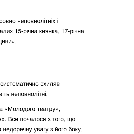
овно неповнолітніх і
алих 15-річна киянка, 17-річна
щини».
, систематично схиляв
іть неповнолітні.
ка «Молодого театру»,
х. Все почалося з того, що
 недоречну увагу з його боку,