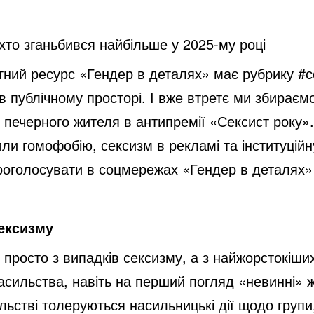
 хто зганьбився найбільше у 2025-му році
ртний ресурс «Гендер в деталях» має рубрику #
в публічному просторі. І вже втретє ми збираємо
 печерного жителя в антипремії «Сексист року»
или гомофобію, сексизм в рекламі та інституцій
оголосувати в соцмережах «Гендер в деталях»
ексизму
просто з випадків сексизму, а з найжорстокіших 
асильства, навіть на перший погляд «невинні» ж
ільстві толеруються насильницькі дії щодо груп