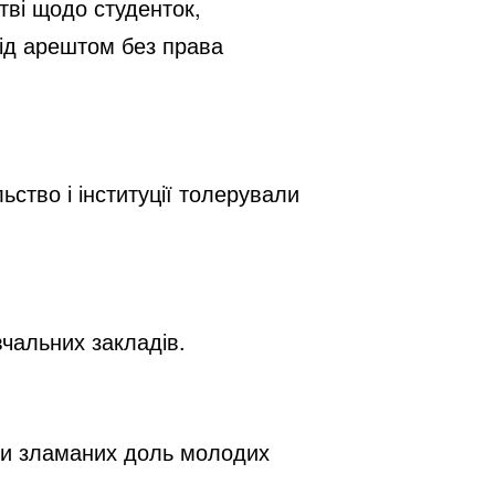
тві щодо студенток,
під арештом без права
ьство і інституції толерували
чальних закладів.
ятки зламаних доль молодих