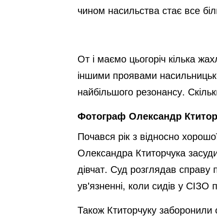
чином насильства стає все біл
От і маємо цьогоріч кілька жах
іншими проявами насильницької 
найбільшого резонансу. Скіль
Фотограф Олександр Ктиторч
Почався рік з відносно хорошо
Олександра Ктиторчука засудил
дівчат. Суд розглядав справу 
ув'язненні, коли сидів у СІЗО 
Також Ктиторчуку заборонили о