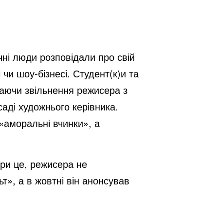
ні люди розповідали про свій
чи шоу-бізнесі. Студент(к)и та
гаючи звільнення режисера з
саді художнього керівника.
«аморальні вчинки», а
при це, режисера не
ьт», а в жовтні він анонсував