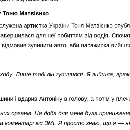
у Тоню Матвієнко
аслужена артистка України Тоня Матвієнко опубл
 завершилася для неї побиттям від водія. Спочатк
я відмовив зупинити авто, аби пасажирка вийшл
 ходу. Лише тоді він зупинився. Я вийшла, грю
ини і вдарив Антоніну в голову, а потім у плеч
них органів. Ця доба для мене була приниженн
на коментарі від ЗМІ. Я просто знаю, що я — не