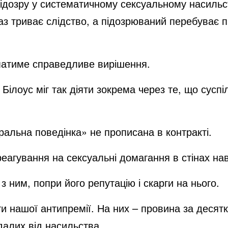
підозру у систематичному сексуальному насильс
аз триває слідство, а підозрюваний перебуває 
матиме справедливе вирішення.
ілоус міг так діяти зокрема через те, що суспіл
альна поведінка» не прописана в контракті.
еагування на сексуальні домагання в стінах нав
 ним, попри його репутацію і скарги на нього.
нанти нашої антипремії. На них – провина за дес
далих від насильства.