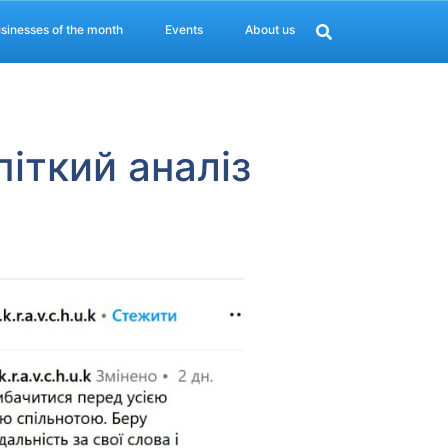
sinesses of the month
Events
About us
іткий аналіз