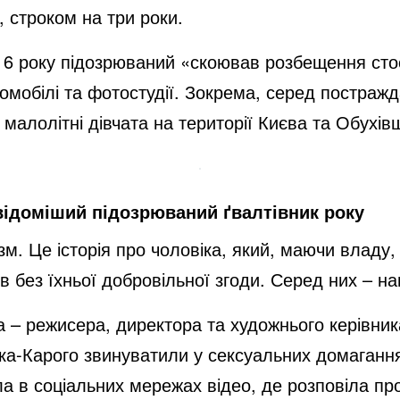
, строком на три роки.
16 року підозрюваний «скоював розбещення стос
омобілі та фотостудії. Зокрема, серед постражд
 малолітні дівчата на території Києва та Обухів
відоміший підозрюваний ґвалтівник року
изм. Це історія про чоловіка, який, маючи владу
в без їхньої добровільної згоди. Серед них – нав
а – режисера, директора та художнього керівни
ка-Карого звинуватили у сексуальних домагання
а в соціальних мережах відео, де розповіла про