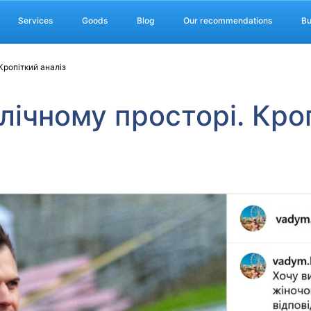
Services
Goods
Blog
Our recommendations
Bu
Кропіткий аналіз
лічному просторі. Кроп