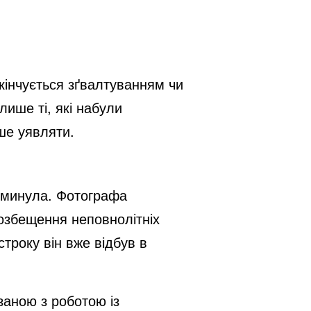
акінчується зґвалтуванням чи
лише ті, які набули
ше уявляти.
і минула. Фотографа
розбещення неповнолітніх
троку він вже відбув в
заною з роботою із