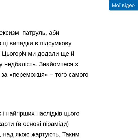
Мої відео
сексизм_патруль, аби
 ці випадки в підсумкову
. Цьогоріч ми додали ще й
ну недбалість. Знайомтеся з
 за «переможця» – того самого
і найгірших наслідків цього
арти (в основі піраміди)
и, над якою жартують. Таким