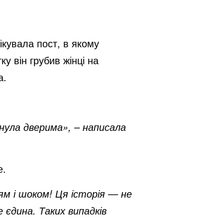
ікувала пост, в якому
у він грубив жінці на
а.
кнула дверима», – написала
е.
ям і шоком! Ця історія — не
 єдина. Таких випадків