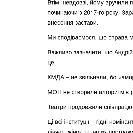
Втім, невдовзі, йому вручили 
починаючи з 2017-го року. Зар
внесення застави.
Ми сподіваємося, що справа 
Важливо зазначити, що Андрій Б
це.
КМДА – не звільняли, бо «амор
МОН не створили алгоритмів р
Театри продовжили співпрацю з
Ці всі інституції – гідні номі
дівчат, жінок та інших постраж