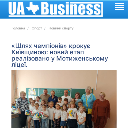
Головна
Спорт
Новини спорту
«Шлях чемпіонів» крокує
Київщиною: новий етап
реалізовано у Мотиженському
ліцеї.