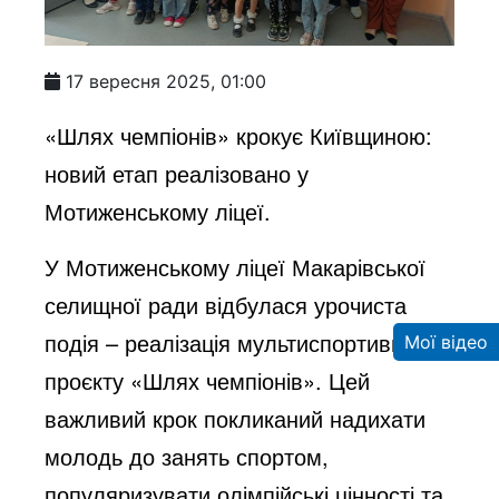
17 вересня 2025, 01:00
«Шлях чемпіонів» крокує Київщиною:
новий етап реалізовано у
Мотиженському ліцеї.
У Мотиженському ліцеї Макарівської
селищної ради відбулася урочиста
подія – реалізація мультиспортивного
Мої відео
проєкту «Шлях чемпіонів». Цей
важливий крок покликаний надихати
молодь до занять спортом,
популяризувати олімпійські цінності та