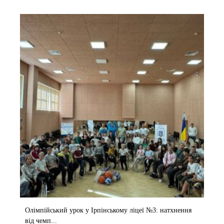
Олімпійський урок у Ірпінському ліцеї №3: натхнення
від чемп...