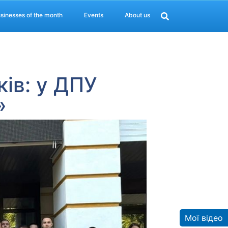
sinesses of the month
Events
About us
ів: у ДПУ
»
Мої відео