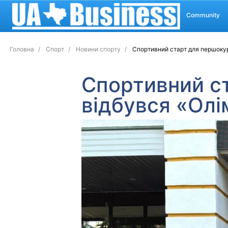
Community
Головна
Спорт
Новини спорту
Спортивний старт для першокурс
Спортивний ст
відбувся «Олі