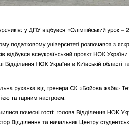
рсників: у ДПУ відбувся «Олімпійський урок – 
ому податковому університеті розпочався з яскр
в відбувся всеукраїнський проєкт НОК України 
ці Відділення НОК України в Київській області т
льна руханка від тренера СК «Бойова жаба» Те
гією та гарним настроєм.
илися почесні гості: голова Відділення НОК Укра
тор Відділення та начальник Центру студентсь