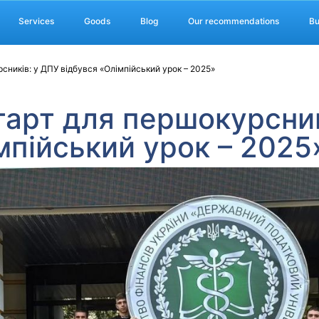
Services
Goods
Blog
Our recommendations
Bu
ників: у ДПУ відбувся «Олімпійський урок – 2025»
арт для першокурсник
мпійський урок – 2025