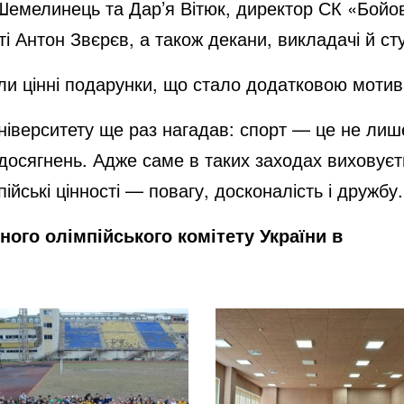
 Шемелинець та Дар’я Вітюк, директор СК «Бойо
ті Антон Звєрєв, а також декани, викладачі й ст
ли цінні подарунки, що стало додатковою мотив
університету ще раз нагадав: спорт — це не лиш
 досягнень. Адже саме в таких заходах виховуєть
ійські цінності — повагу, досконалість і дружбу.
ного олімпійського комітету України в