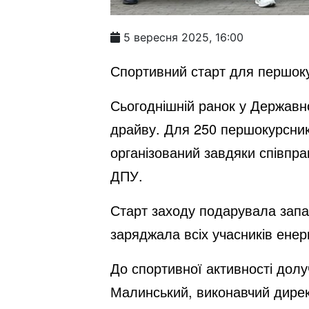
5 вересня 2025, 16:00
Спортивний старт для першоку
Сьогоднішній ранок у Державн
драйву. Для 250 першокурсникі
організований завдяки співпра
ДПУ.
Старт заходу подарувала запа
заряджала всіх учасників енер
До спортивної активності долуч
Малинський, виконавчий дирек