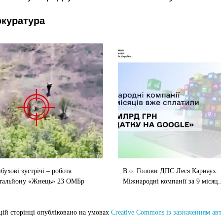
окуратура
бухові зустрічі – робота
В.о. Голови ДПС Леся Карнаух:
тальйону «Жнець» 23 ОМБр
Міжнародні компанії за 9 місяц..
цій сторінці опубліковано на умовах
Creative Commons із зазначенням ав