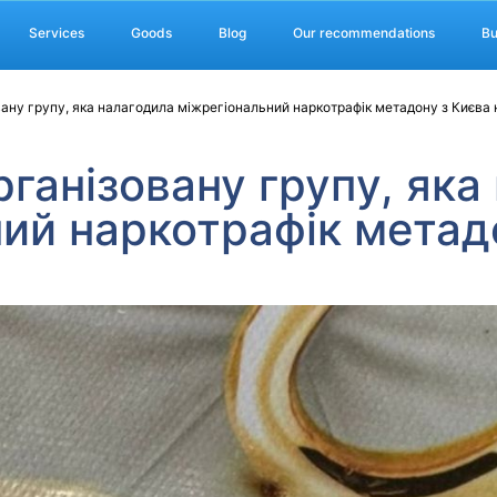
Services
Goods
Blog
Our recommendations
Bu
ану групу, яка налагодила міжрегіональний наркотрафік метадону з Києва
ганізовану групу, яка
ий наркотрафік метадо