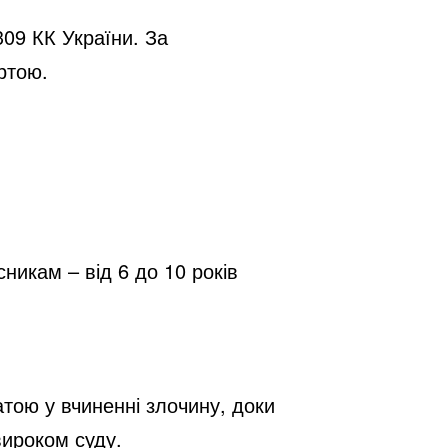
 309 КК України. За
ртою.
никам – від 6 до 10 років
атою у вчиненні злочину, доки
вироком суду.