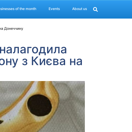
sinesses of the month
Events
About us
 на Донеччину
 налагодила
ну з Києва на