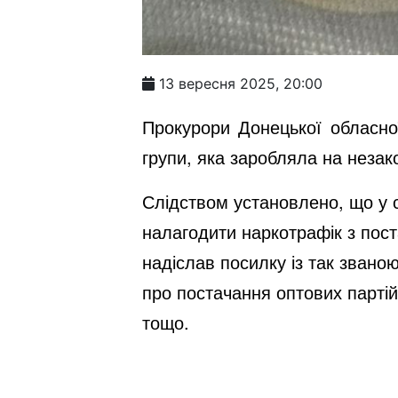
13 вересня 2025, 20:00
Прокурори Донецької обласно
групи, яка заробляла на незак
Слідством установлено, що у с
налагодити наркотрафік з пос
надіслав посилку із так звано
про постачання оптових партій,
тощо.