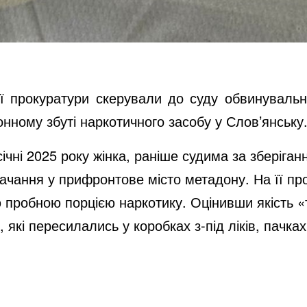
ї прокуратури скерували до суду обвинувальни
онному збуті наркотичного засобу у Слов’янську
ічні 2025 року жінка, раніше судима за зберіган
тачання у прифронтове місто метадону. На її п
ю пробною порцією наркотику. Оцінивши якість 
 які пересилались у коробках з-під ліків, пачках