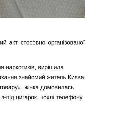
й акт стосовно організованої
.
ня наркотиків, вирішила
рохання знайомий житель Києва
«товару», жінка домовилась
 з-під цигарок, чохлі телефону