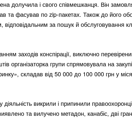
ена долучила і свого співмешканця. Він замовл
ав та фасував по zip-пакетах. Також до його об
 відповідальним за пошук й обслуговування клі
нням заходів конспірації, виключно перевірени
тів організаторка групи спрямовувала на закуп
 ринку», складав від 50 000 до 100 000 грн у міс
у діяльність викрили і припинили правоохоронці
иявлено та вилучено метадон, канабіс, дві грана