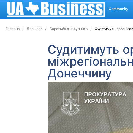
Community
Головна
Держава
Боротьба з корупцією
Судитимуть організов
Судитимуть ор
міжрегіональн
Донеччину