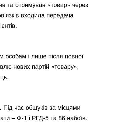
яв та отримував «товар» через
ов’язків входила передача
єнтів.
м особам і лише після повної
івлю нових партій «товару»,
яць.
. Під час обшуків за місцями
ти – Ф-1 і РГД-5 та 86 набоїв.