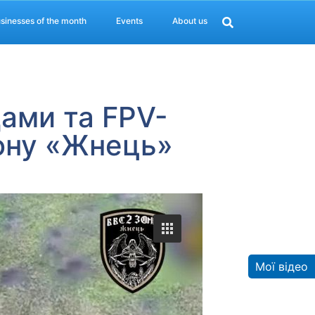
sinesses of the month
Events
About us
дами та FPV-
ону «Жнець»
Мої відео