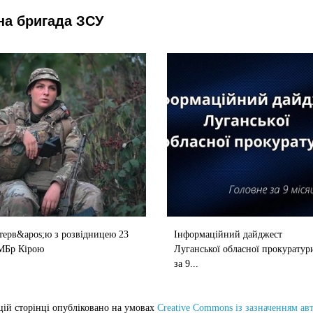
на бригада ЗСУ
терв&apos;ю з розвідницею 23
Інформаційний дайджест
МБр Кірою
Луганської обласної прокуратур
за 9...
цій сторінці опубліковано на умовах
Creative Commons із зазначенням ав