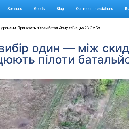
Services
Goods
Blog
Our recommendations
Bu
PV-дронами. Працюють пілоти батальйону «Жнець» 23 ОМБр
 вибір один — між ски
цюють пілоти батальй