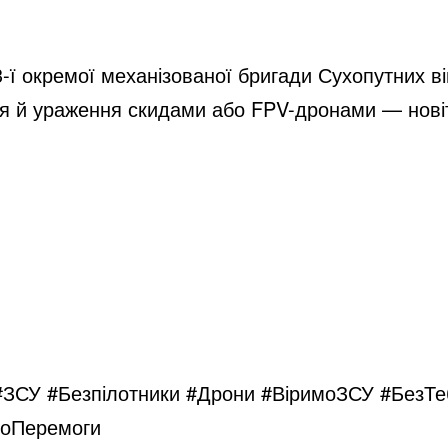
i
-ї окремої механізованої бригади Сухопутних в
d
я й ураження скидами або FPV-дронами
—
нов
e
o
#ЗСУ #Безпілотники #Дрони #ВіримоЗСУ
#БезТе
оПеремоги