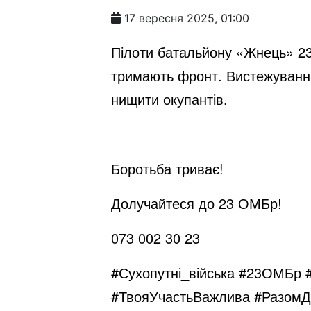
17 вересня 2025, 01:00
Пілоти батальйону «Жнець» 23
тримають фронт. Вистежуванн
нищити окупантів.
Боротьба триває!
Долучайтеся до 23 ОМБр!
073 002 30 23
#Сухопутні_війська #23ОМБр 
#ТвояУчастьВажлива
#РазомД