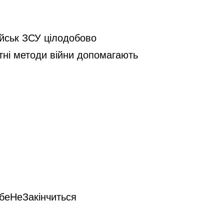
ійськ ЗСУ цілодобово
ітні методи війни допомагають
беНеЗакінчиться