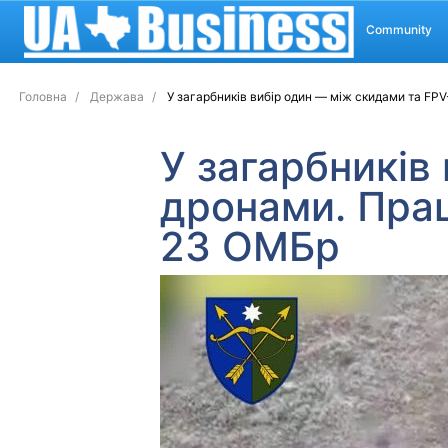
Community
Головна
Держава
У загарбників вибір один — між скидами та F
У загарбників
дронами. Пра
23 ОМБр