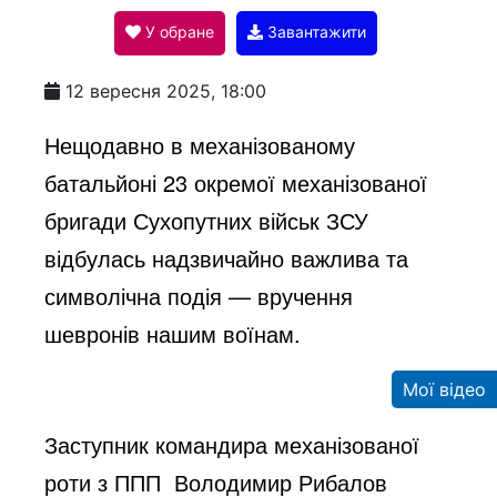
У обране
Завантажити
a
12 вересня 2025, 18:00
y
Нещодавно в механізованому
батальйоні 23 окремої механізованої
V
бригади Сухопутних військ ЗСУ
відбулась надзвичайно важлива та
i
символічна подія — вручення
шевронів нашим воїнам.
d
Мої відео
e
Заступник командира механізованої
роти з ППП Володимир Рибалов