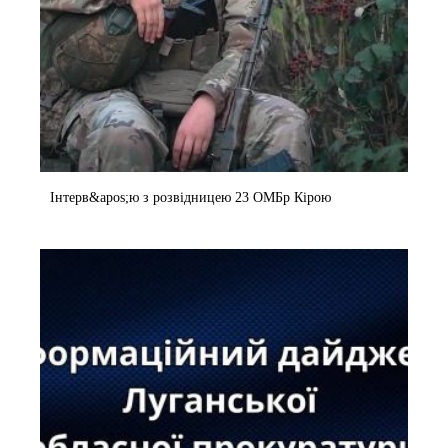
Інтерв&apos;ю з розвідницею 23 ОМБр Кірою