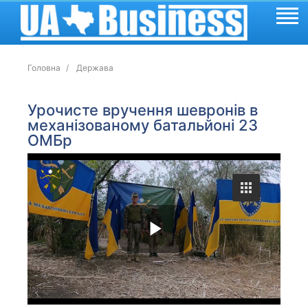
Головна
Держава
Урочисте вручення шевронів в
механізованому батальйоні 23
ОМБр
P
l