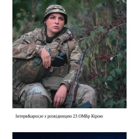
Інтерв&apos;ю з розвідницею 23 ОМБр Кірою