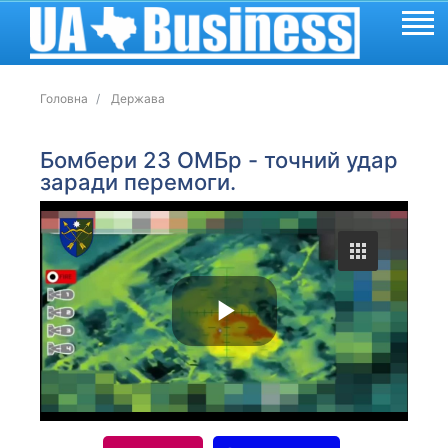
Головна
Держава
Бомбери 23 ОМБр - точний удар
заради перемоги.
P
l