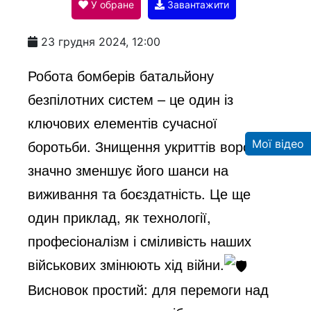
У обране
Завантажити
a
23 грудня 2024, 12:00
y
Робота бомберів батальйону
безпілотних систем – це один із
V
ключових елементів сучасної
боротьби. Знищення укриттів ворога
Мої відео
i
значно зменшує його шанси на
виживання та боєздатність. Це ще
d
один приклад, як технології,
професіоналізм і сміливість наших
e
військових змінюють хід війни.
Висновок простий: для перемоги над