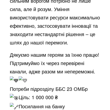
o
сильним ворогом потрібно не лише
сила, але й розум. Уміння
використовувати ресурси максимально
ефективно, застосовувати інновації та
знаходити нестандартні рішення – це
шлях до нашої перемоги.
Дякуємо нашим героям за їхню працю!
Підтримуймо їх через перевірені
канали, адже разом ми непереможні.
Потреби підрозділу ББС 23 ОМБр
Ціль: 1 000 000 ₴
Посилання на банку