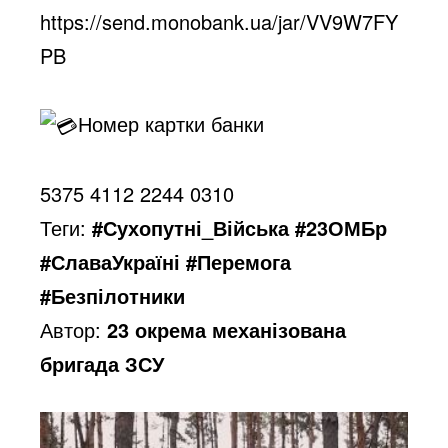
https://send.monobank.ua/jar/VV9W7FY
PB
Номер картки банки
5375 4112 2244 0310
Теги:
#Сухопутні_Війська #23ОМБр
#СлаваУкраїні #Перемога
#Безпілотники
Автор:
23 окрема механізована
бригада ЗСУ