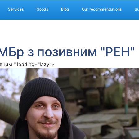
Services
Goods
Blog
Our recommendations
Bu
ОМБр з позивним "РЕН"
ивним " loading="lazy">