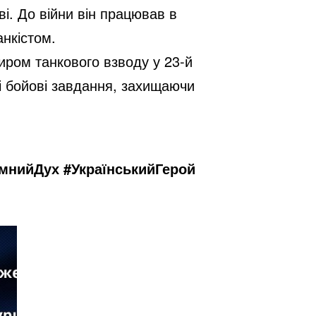
і. До війни він працював в
анкістом.
иром танкового взводу у 23-й
ні бойові завдання, захищаючи
мнийДух #УкраїнськийГерой