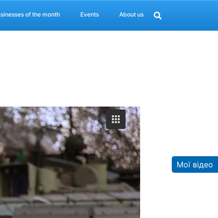
sinesses of the month
Events
About us
Мої відео