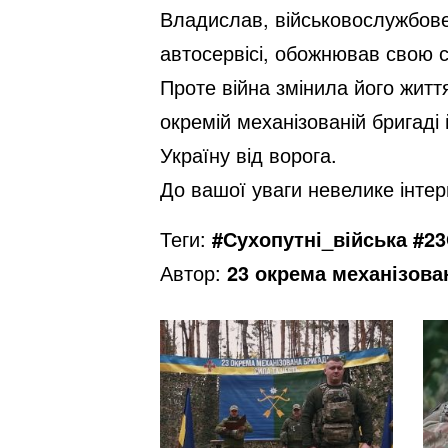
Владислав, військовослужбовец
автосервісі, обожнював свою с
Проте війна змінила його житт
окремій механізованій бригаді
Україну від ворога.
До вашої уваги невелике інтер
Теги:
#Сухопутні_війська #2
Автор:
23 окрема механізова