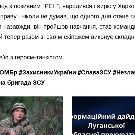
ь з позивним "РЕН", народився і виріс у Харков
d
праву і ніколи не думав, що одного дня стане т
я назавжди: він пройшов навчання, став команд
e
 й тепер разом зі своїм екіпажем виконує склад
o
в’ю з героєм-танкістом.
3ОМБр #ЗахисникиУкраїни #СлаваЗСУ #Незла
на бригада ЗСУ