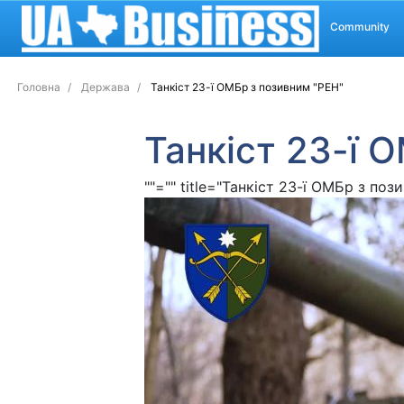
Community
Головна
Держава
Танкіст 23-ї ОМБр з позивним "РЕН"
Танкіст 23-ї 
""="" title="Танкіст 23-ї ОМБр з поз