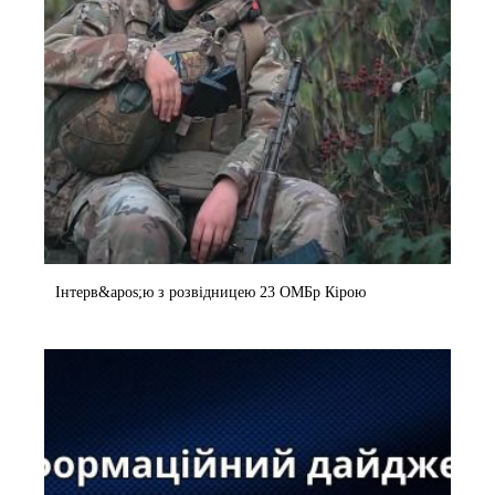
Інтерв&apos;ю з розвідницею 23 ОМБр Кірою