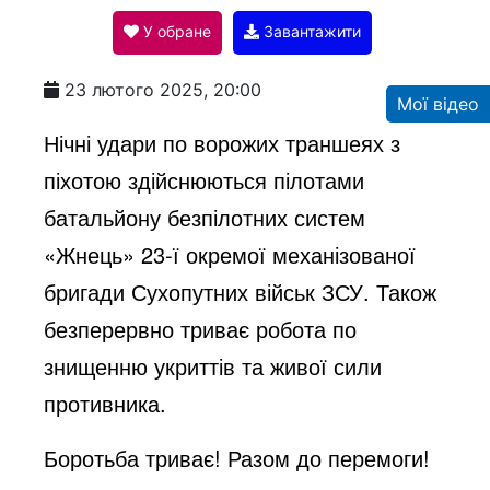
У обране
Завантажити
a
23 лютого 2025, 20:00
Мої відео
y
Нічні удари по ворожих траншеях з
піхотою здійснюються пілотами
V
батальйону безпілотних систем
«Жнець» 23-ї окремої механізованої
i
бригади Сухопутних військ ЗСУ. Також
безперервно триває робота по
d
знищенню укриттів та живої сили
противника.
e
Боротьба триває! Разом до перемоги!