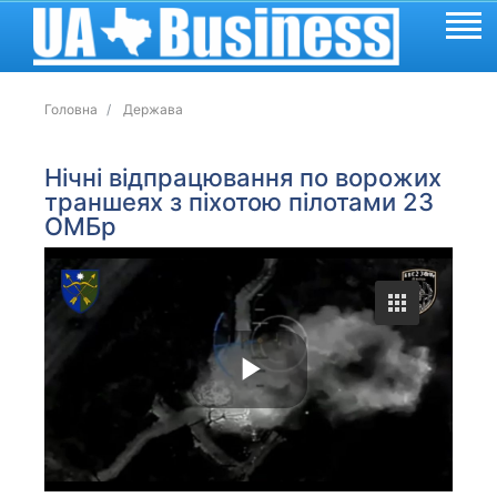
Головна
Держава
Нічні відпрацювання по ворожих
траншеях з піхотою пілотами 23
ОМБр
P
l