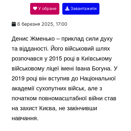
У обране
Завантажити
a
6 березня 2025, 17:00
y
Денис Жменько – приклад сили духу
та відданості. Його військовий шлях
V
розпочався у 2015 році в Київському
військовому ліцеї імені Івана Богуна. У
i
2019 році він вступив до Національної
академії сухопутних військ, але з
d
початком повномасштабної війни став
на захист Києва, не закінчивши
e
навчання.