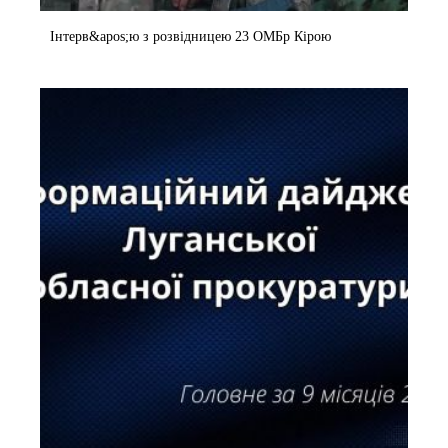
Інтерв&apos;ю з розвідницею 23 ОМБр Кірою