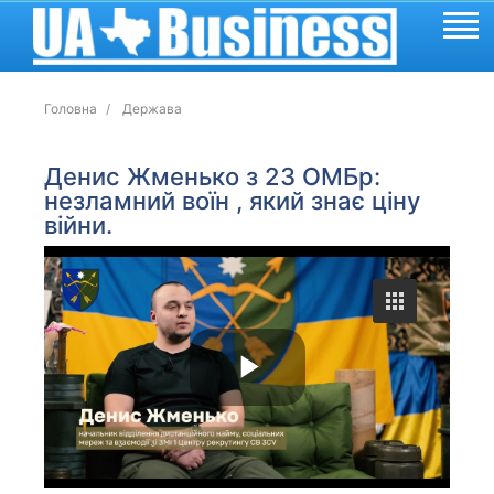
Головна
Держава
Денис Жменько з 23 ОМБр:
незламний воїн , який знає ціну
війни.
P
l