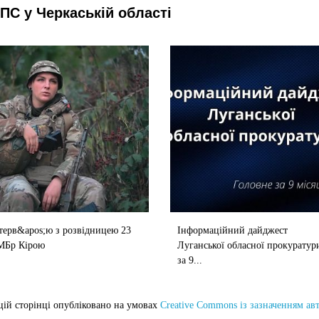
ПС у Черкаській області
терв&apos;ю з розвідницею 23
Інформаційний дайджест
МБр Кірою
Луганської обласної прокуратур
за 9...
цій сторінці опубліковано на умовах
Creative Commons із зазначенням ав