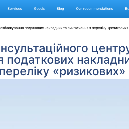
Services
Goods
Blog
Our recommendations
Bu
розблокування податкових накладних та виключення з переліку «ризикових»
нсультаційного центру
я податкових накладни
переліку «ризикових»