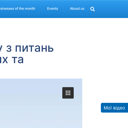
sinesses of the month
Events
About us
 з питань
х та
Мої відео