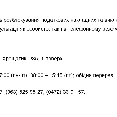
i
нь розблокування податкових накладних та викл
d
ультації як особисто, так і в телефонному режим
e
. Хрещатик, 235, 1 поверх.
o
:00 (пн-чт), 08:00 – 15:45 (пт); обідня перерва:
7, (063) 525-95-27, (0472) 33-91-57.