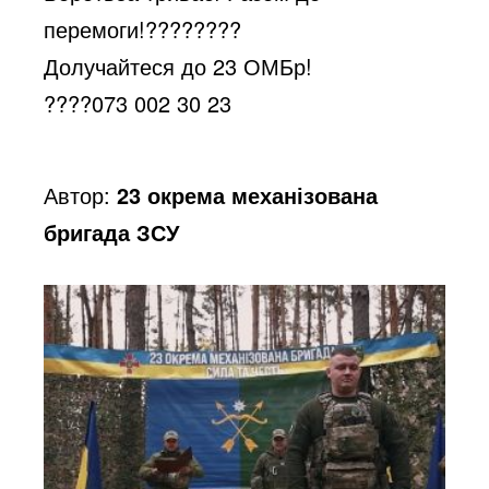
e
перемоги!
????????
Долучайтеся до 23 ОМБр!
o
????
073 002 30 23
Автор:
23 окрема механізована
бригада ЗСУ