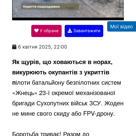
l
Мої відео
У обране
Завантажити
a
6 квітня 2025, 22:00
y
Як щурів, що ховаються в норах,
викурюють окупантів з укриттів
V
п
ілоти батальйону безпілотних систем
«Жнець» 23-ї окремої механізованої
i
бригади Сухопутних військ ЗСУ. Жоден
не мине сво
го скиду або
FPV-
дрону.
d
Боротьба триває! Разом до