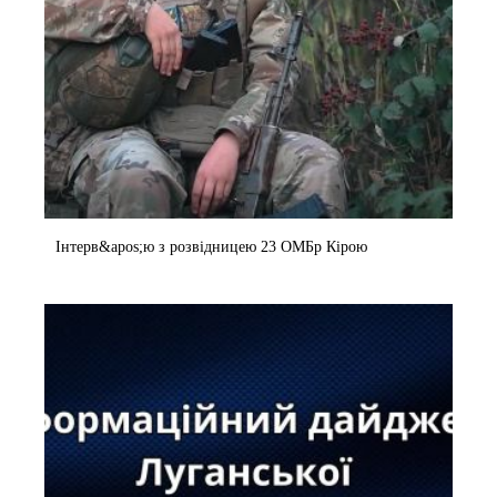
Інтерв&apos;ю з розвідницею 23 ОМБр Кірою