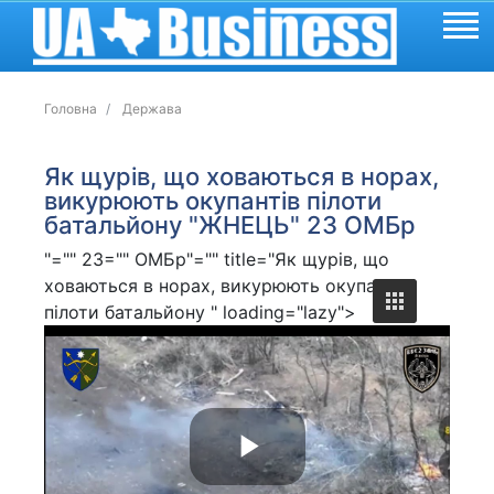
Головна
Держава
Як щурів, що ховаються в норах,
викурюють окупантів пілоти
батальйону "ЖНЕЦЬ" 23 ОМБр
"="" 23="" ОМБр"="" title="Як щурів, що
ховаються в норах, викурюють окупантів
пілоти батальйону " loading="lazy">
P