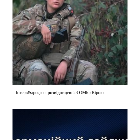
Інтерв&apos;ю з розвідницею 23 ОМБр Кірою