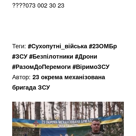
o
????
073 002 30 23
Теги:
#Сухопутні_війська #23ОМБр
#ЗСУ #Безпілотники #Дрони
#РазомДоПеремоги #ВіримоЗСУ
Автор:
23 окрема механізована
бригада ЗСУ