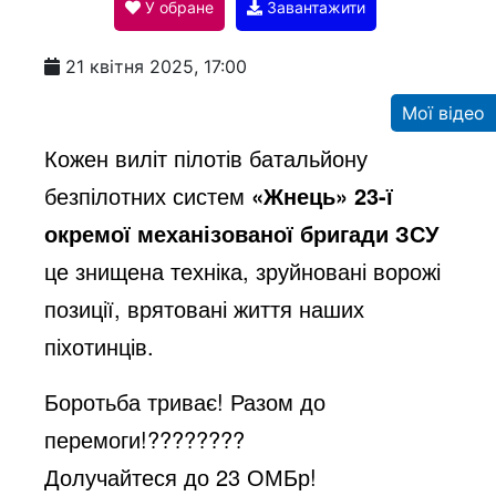
У обране
Завантажити
a
21 квітня 2025, 17:00
y
Мої відео
Кожен виліт пілотів батальйону
V
безпілотних систем
«Жнець» 23-ї
окремої механізованої бригади ЗСУ
i
це знищена техніка, зруйновані ворожі
позиції, врятовані життя наших
d
піхотинців.
Боротьба триває! Разом до
e
перемоги!
????????
Долучайтеся до 23 ОМБр!