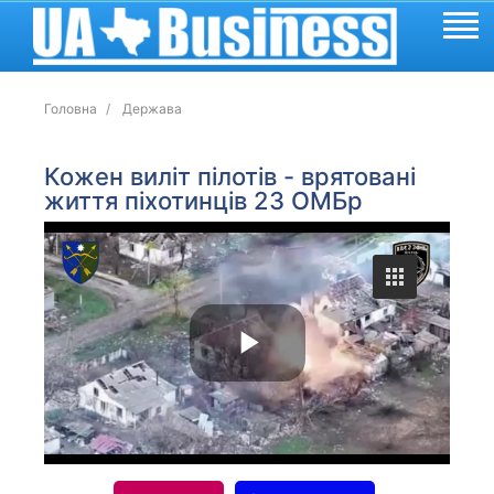
Головна
Держава
Кожен виліт пілотів - врятовані
життя піхотинців 23 ОМБр
P
l