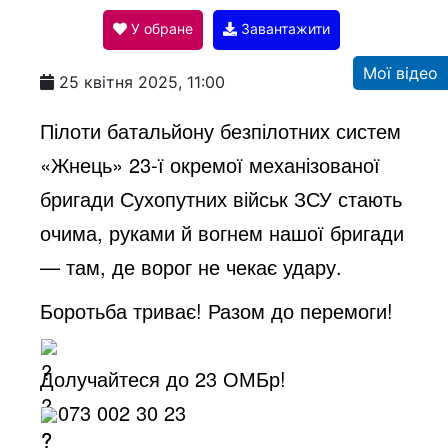
У обране
Завантажити
a
Мої відео
25 квітня 2025, 11:00
y
Пілоти батальйону безпілотних систем
«Жнець» 23-ї окремої механізованої
V
бригади Сухопутних військ ЗСУ стають
очима, руками й вогнем нашої бригади
i
— там, де ворог не чекає удару.
Боротьба триває! Разом до перемоги!
d
Долучайтеся до 23 ОМБр!
e
073 002 30 23