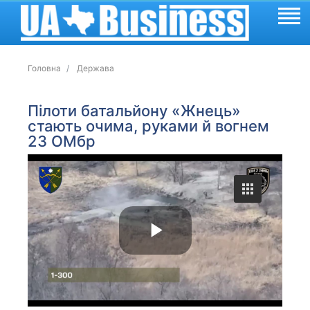
Головна
Держава
Пілоти батальйону «Жнець»
стають очима, руками й вогнем
23 ОМбр
P
l