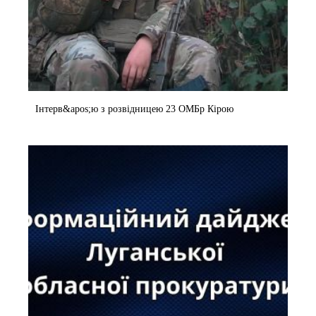
Інтерв&apos;ю з розвідницею 23 ОМБр Кірою