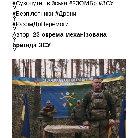
#Сухопутні_війська
#23ОМБр
#ЗСУ
o
#Безпілотники
#Дрони
#РазомДоПеремоги
Автор:
23 окрема механізована
бригада ЗСУ