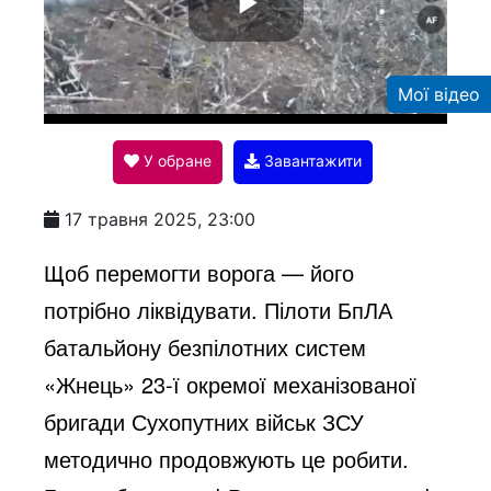
P
Мої відео
l
У обране
Завантажити
a
17 травня 2025, 23:00
y
Щоб перемогти ворога — його
потрібно
ліквідувати
. Пілоти БпЛА
V
батальйону безпілотних систем
«Жнець» 23-ї окремої механізованої
i
бригади Сухопутних військ ЗСУ
методично продовжують це робити.