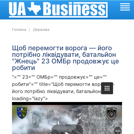
Головна
Держава
Щоб перемогти ворога — його
потрібно ліквідувати, батальйон
"Жнець" 23 ОМБр продовжує це
робити
"="" 23="" ОМБр="" продовжує="" це=""
робити"="" title="Щоб перемогти ворога —
його потрібно ліквідувати, батальйон "
loading="lazy">