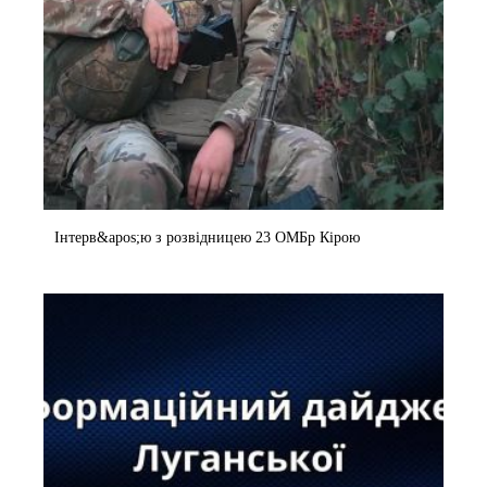
Інтерв&apos;ю з розвідницею 23 ОМБр Кірою