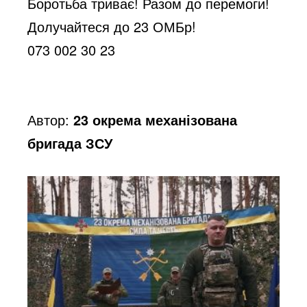
d
Боротьба триває! Разом до перемоги!
Долучайтеся до 23 ОМБр!
e
073 002 30 23
o
Автор:
23 окрема механізована
бригада ЗСУ