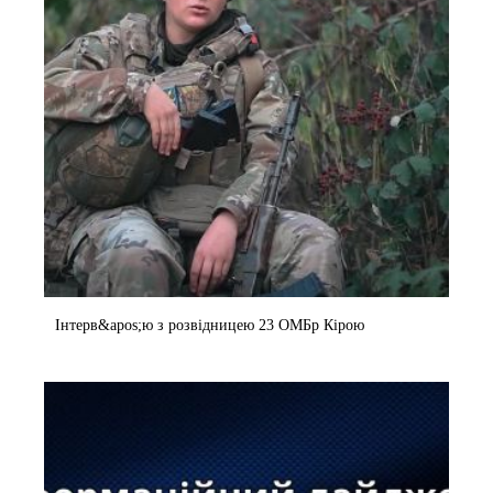
Інтерв&apos;ю з розвідницею 23 ОМБр Кірою