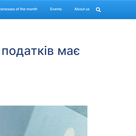
sinesses of the month
Events
About us
 податків має