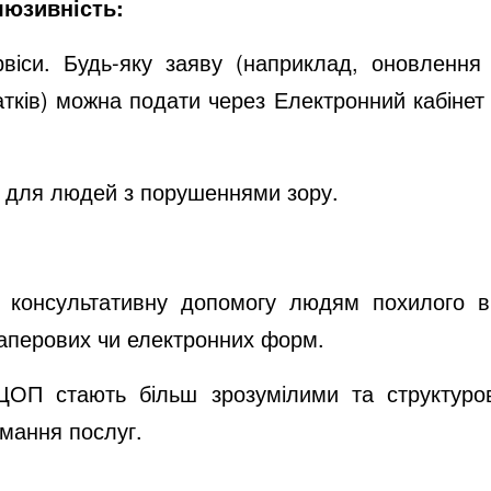
люзивність:
рвіси. Будь-яку заяву (наприклад, оновленн
атків) можна подати через Електронний кабінет
 для людей з порушеннями зору.
и консультативну допомогу людям похилого ві
аперових чи електронних форм.
 ЦОП стають більш зрозумілими та структуро
имання послуг.