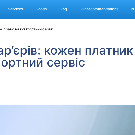
Services
Goods
Blog
Our recommendations
Bu
має право на комфортний сервіс
ар’єрів: кожен платник
ортний сервіс