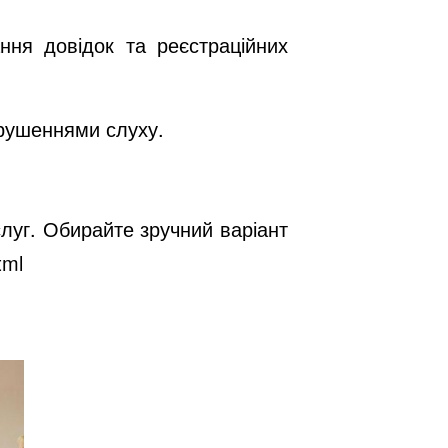
ня довідок та реєстраційних
орушеннями слуху.
луг. Обирайте зручний варіант
tml