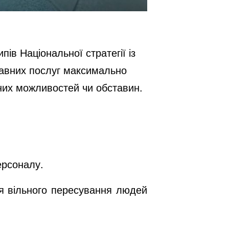
в Національної стратегії із
жавних послуг максимально
чних можливостей чи обставин.
ерсоналу.
ля вільного пересування людей