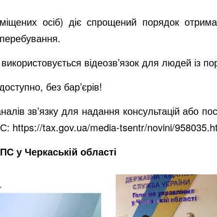
іщених осіб) діє спрощений порядок отриман
 перебування.
 використовується відеозв’язок для людей із п
оступно, без бар’єрів!
налів зв’язку для надання консультацій або пос
ПС:
https://tax.gov.ua/media-tsentr/novini/958035.h
ПС у Черкаській області