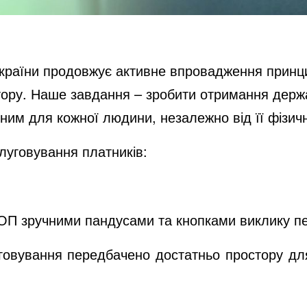
раїни продовжує активне впровадження принципі
тору. Наше завдання – зробити отримання дер
пним для кожної людини, незалежно від її фізи
уговування платників:
ОП зручними пандусами та кнопками виклику п
уговування передбачено достатньо простору д